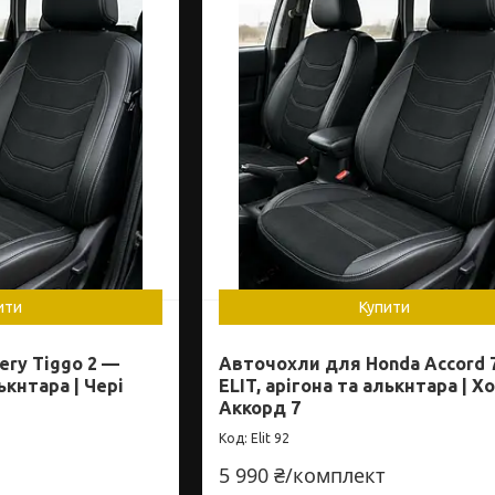
ити
Купити
ry Tiggo 2 —
Авточохли для Honda Accord 
ькнтара | Чері
ELIT, арігона та алькнтара | Х
Аккорд 7
Elit 92
5 990 ₴/комплект