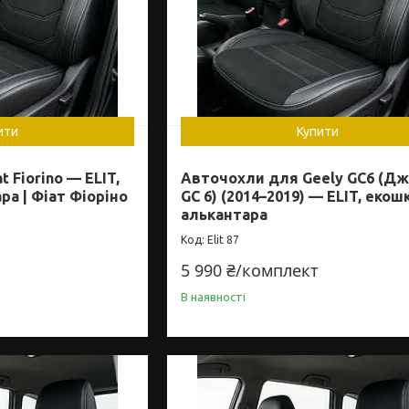
ити
Купити
 Fiorino — ELIT,
Авточохли для Geely GC6 (Дж
ра | Фіат Фіоріно
GC 6) (2014–2019) — ELIT, екош
алькантара
Elit 87
5 990 ₴/комплект
В наявності