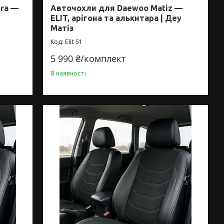
ira —
Авточохли для Daewoo Matiz —
ELIT, арігона та алькнтара | Деу
Матіз
Elit 51
5 990 ₴/комплект
В наявності