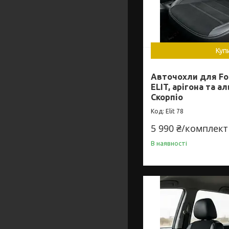
Куп
Авточохли для For
ELIT, арігона та а
Скорпіо
Elit 78
5 990 ₴/комплект
В наявності