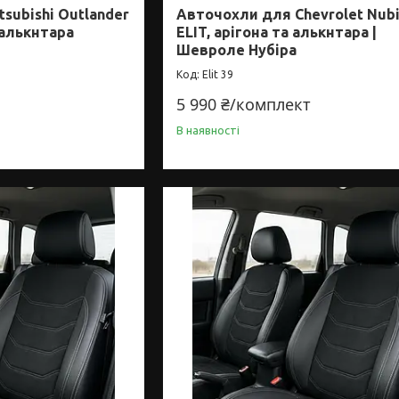
subishi Outlander
Авточохли для Chevrolet Nub
 алькнтара
ELIT, арігона та алькнтара |
Шевроле Нубіра
Elit 39
5 990 ₴/комплект
В наявності