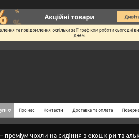
лення та повідомлення, оскільки за її графіком роботи сьогодні 
днем.
уги
Про нас
Контакти
Доставка та оплата
Поверне
 преміум чохли на сидіння з екошкіри та аль