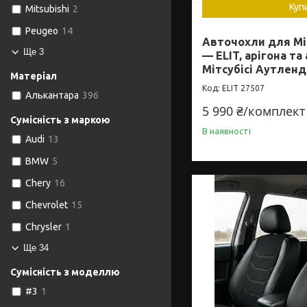
Куп
Mitsubishi
2
Peugeo
14
Авточохли для Mit
Ще 3
— ELIT, арігона та
Мітсубісі Аутлен
Матеріал
ELIT 27507
Алькантара
396
5 990 ₴/комплект
Сумісність з маркою
В наявності
Audi
13
BMW
5
Chery
16
Chevrolet
15
Chrysler
1
Ще 34
Сумісність з моделлю
#3
1