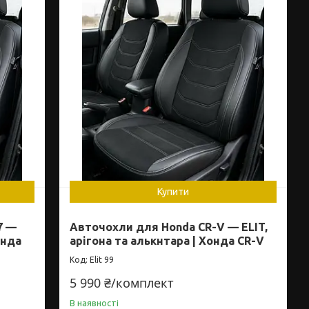
Купити
7 —
Авточохли для Honda CR-V — ELIT,
онда
арігона та алькнтара | Хонда CR-V
Elit 99
5 990 ₴/комплект
В наявності