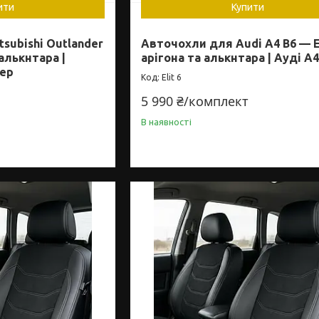
ити
Купити
subishi Outlander
Авточохли для Audi A4 B6 — E
 алькнтара |
арігона та алькнтара | Ауді A4
дер
Elit 6
5 990 ₴/комплект
В наявності