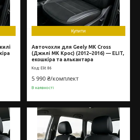
Купити
жилі
Авточохли для Geely MK Cross
кіра
(Джилі МК Крос) (2012–2016) — ELIT,
екошкіра та алькантара
Elit 86
5 990 ₴/комплект
В наявності