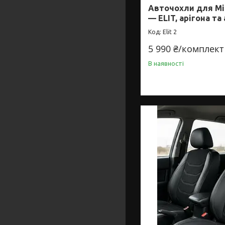
Авточохли для Mit
— ELIT, арігона та
Elit 2
5 990 ₴/комплект
В наявності