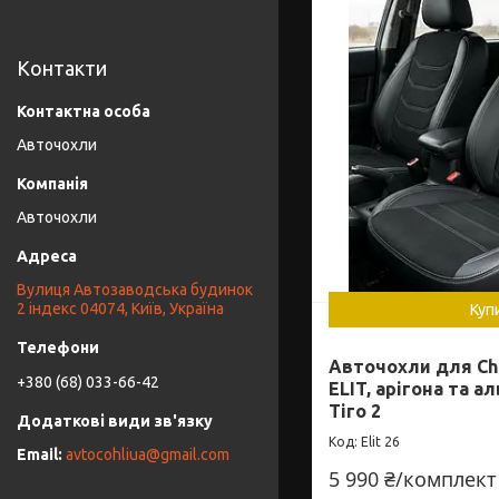
Контакти
Авточохли
Авточохли
Вулиця Автозаводська будинок
2 індекс 04074, Київ, Україна
Куп
Авточохли для Che
+380 (68) 033-66-42
ELIT, арігона та ал
Тіго 2
Elit 26
avtocohliua@gmail.com
5 990 ₴/комплект