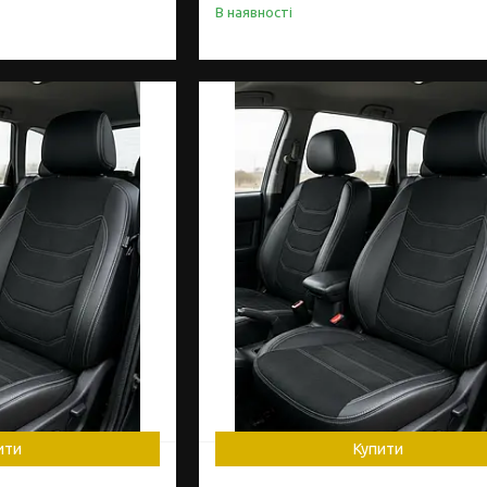
В наявності
ити
Купити