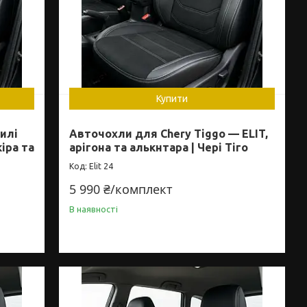
Купити
илі
Авточохли для Chery Tiggo — ELIT,
кіра та
арігона та алькнтара | Чері Тіго
Elit 24
5 990 ₴/комплект
В наявності