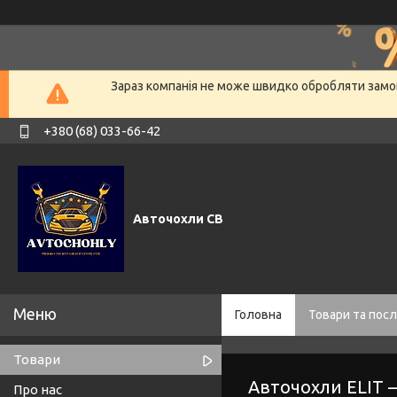
Зараз компанія не може швидко обробляти замов
+380 (68) 033-66-42
Авточохли СВ
Головна
Товари та посл
Товари
Авточохли ELIT —
Про нас