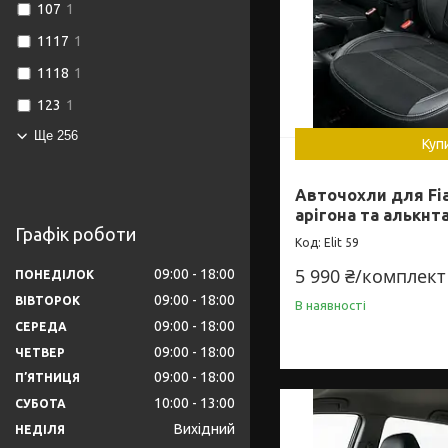
107
1
1117
1
1118
1
123
1
Ще 256
Куп
Авточохли для Fiat
арігона та алькнта
Графік роботи
Elit 59
5 990 ₴/комплект
09:00
18:00
ПОНЕДІЛОК
09:00
18:00
ВІВТОРОК
В наявності
09:00
18:00
СЕРЕДА
09:00
18:00
ЧЕТВЕР
09:00
18:00
ПʼЯТНИЦЯ
10:00
13:00
СУБОТА
Вихідний
НЕДІЛЯ