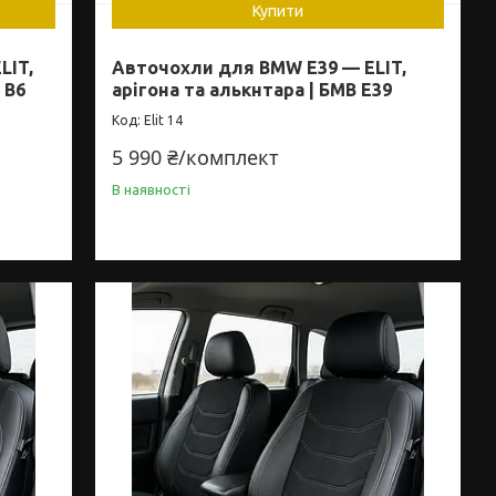
Купити
LIT,
Авточохли для BMW E39 — ELIT,
 B6
арігона та алькнтара | БМВ Е39
Elit 14
5 990 ₴/комплект
В наявності