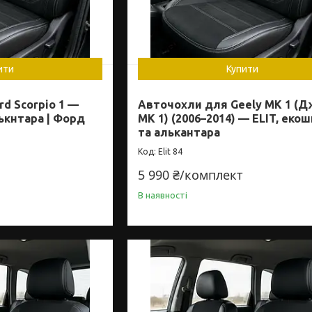
ити
Купити
d Scorpio 1 —
Авточохли для Geely MK 1 (Д
лькнтара | Форд
МК 1) (2006–2014) — ELIT, екош
та алькантара
Elit 84
5 990 ₴/комплект
В наявності