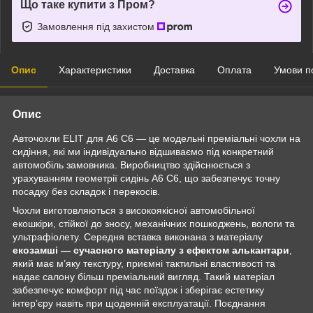
Що таке купити з Пром?
Замовлення під захистом
Опис
Характеристики
Доставка
Оплата
Умови п
Опис
Авточохли ELIT для A6 C6 — це модельні преміальні чохли на
сидіння, які ми індивідуально відшиваємо під конкретний
автомобіль замовника. Виробництво здійснюється з
урахуванням геометрії сидінь A6 C6, що забезпечує точну
посадку без складок і перекосів.
Чохли виготовляються з високоякісної автомобільної
екошкіри, стійкої до зносу, механічних пошкоджень, вологи та
ультрафіолету. Середня вставка виконана з матеріалу
екозамші — сучасного матеріалу з ефектом алькантари
,
який має м’яку текстуру, приємні тактильні властивості та
надає салону більш преміальний вигляд. Такий матеріал
забезпечує комфорт під час поїздок і зберігає естетику
інтер’єру навіть при щоденній експлуатації. Поєднання