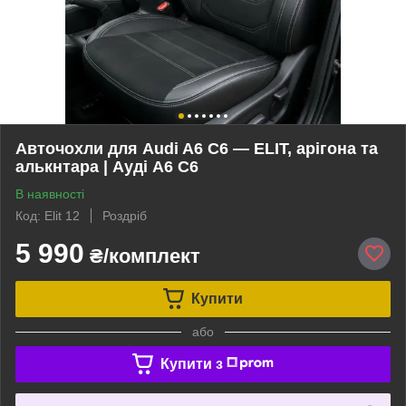
Авточохли для Audi A6 C6 — ELIT, арігона та
алькнтара | Ауді A6 C6
В наявності
Код: Elit 12
Роздріб
5 990
₴/комплект
Купити
або
Купити з