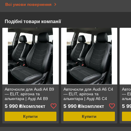
Всі умови повернення
Подібні товари компанії
Авточохли для Audi A4 B9
Авточохли для Audi A6 C4
Авто
— ELIT, арігона та
— ELIT, арігона та
— EL
алькнтара | Ауді A4 B9
алькнтара | Ауді A6 C4
альк
5 990
5 990
5 9
₴/комплект
₴/комплект
Купити
Купити