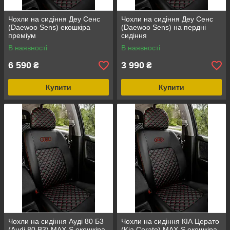
Чохли на сидіння Деу Сенс
Чохли на сидіння Деу Сенс
(Daewoo Sens) екошкіра
(Daewoo Sens) на пердні
преміум
сидіння
В наявності
В наявності
6 590
3 990
₴
₴
Купити
Купити
Чохли на сидіння Ауді 80 Б3
Чохли на сидіння КІА Церато
(Audi 80 B3) MAX-S екошкіра
(Kia Cerato) MAX-S екошкіра