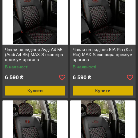
Чохли на сидіння Ауді А4 Б5
Чохли на сидіння КІА Ріо (Kia
(Audi A4 B5) MAX-S екошкіра
Rio) MAX-S екошкіра преміум
преміум арагона
арагона
В наявності
В наявності
6 590
6 590
₴
₴
Купити
Купити