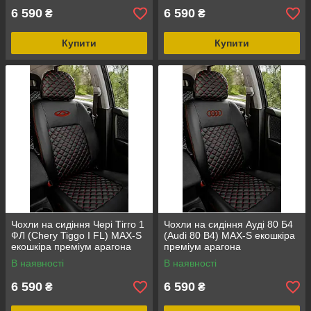
6 590
6 590
₴
₴
Купити
Купити
Чохли на сидіння Чері Тігго 1
Чохли на сидіння Ауді 80 Б4
ФЛ (Chery Tiggo I FL) MAX-S
(Audi 80 B4) MAX-S екошкіра
екошкіра преміум арагона
преміум арагона
В наявності
В наявності
6 590
6 590
₴
₴