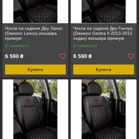
Чохли на сидіння Деу Ланос
Чохли на сидіння Деу Гентра
(Daewоo Lanos) екошкіра
(Daewоo Gentra II 2013-2015
преміум
седан) екошкіра преміум
В наявності
В наявності
6 590
6 590
₴
₴
Купити
Купити