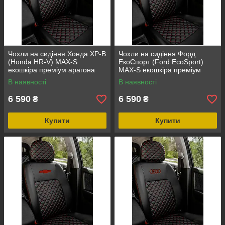
Чохли на сидіння Хонда ХР-В
Чохли на сидіння Форд
(Honda HR-V) MAX-S
ЕкоСпорт (Ford EcoSport)
екошкіра преміум арагона
MAX-S екошкіра преміум
арагона
В наявності
В наявності
6 590
6 590
₴
₴
Купити
Купити