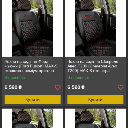
Чохли на сидіння Форд
Чохли на сидіння Шевроле
Фьюжн (Ford Fusion) MAX-S
Авео Т200 (Chevrolet Aveo
екошкіра преміум аригона
Т200) MAX-S екошкіра
преміум арагона
В наявності
В наявності
6 590
6 590
₴
₴
Купити
Купити