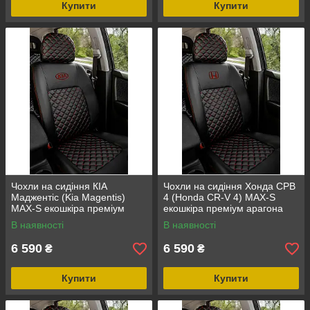
Купити
Купити
Чохли на сидіння КІА
Чохли на сидіння Хонда СРВ
Маджентіс (Kia Magentis)
4 (Honda CR-V 4) MAX-S
MAX-S екошкіра преміум
екошкіра преміум арагона
арагона
В наявності
В наявності
6 590
6 590
₴
₴
Купити
Купити