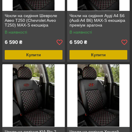
Чохли на сидіння Шевроле
Чохли на сидіння Ауді А4 Б6
Авео Т250 (Chevrolet Aveo
(Audi A4 B6) MAX-S екошкіра
Т250) MAX-S екошкіра
преміум арагона
преміум арагона
В наявності
В наявності
6 590
6 590
₴
₴
Купити
Купити
Чохли на сидіння КІА Ріо 2
Чохли на сидіння Хендай