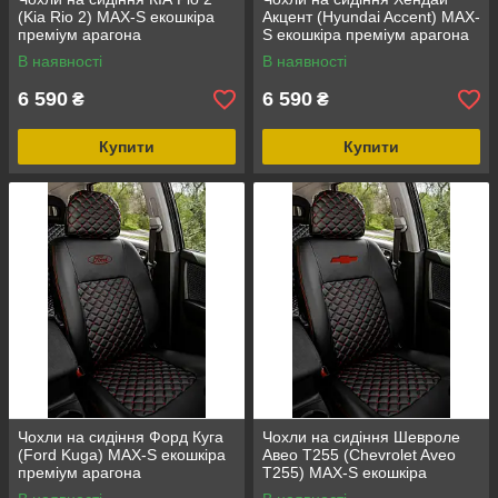
(Kia Rio 2) MAX-S екошкіра
Акцент (Hyundai Accent) MAX-
преміум арагона
S екошкіра преміум арагона
В наявності
В наявності
6 590
6 590
₴
₴
Купити
Купити
Чохли на сидіння Форд Куга
Чохли на сидіння Шевроле
(Ford Kuga) MAX-S екошкіра
Авео Т255 (Chevrolet Aveo
преміум арагона
Т255) MAX-S екошкіра
преміум арагона