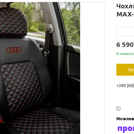
Чохли
MAX-
6 590
В наявнос
Ку
+380 (68