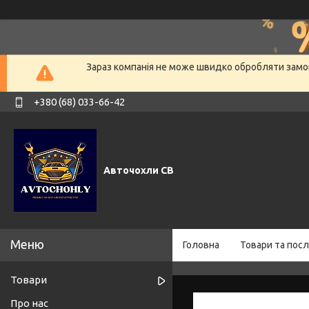
Зараз компанія не може швидко обробляти замов
+380 (68) 033-66-42
Авточохли СВ
Головна
Товари та посл
Товари
Про нас