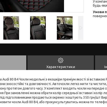
У компан
будь-яки
повернен
Характеристики
І
а Audi 80 B4 Чохли модельні з екошкіри преміум якості зі вставкою
ни зносостійкі та довговічності. Авточохли легко мити та чистити
ону протягом довгого часу. У комплект входять чохли на передні си
ння При замовленні можна обрати колір середньої вставки і колір ло
під підголовниками продаються окремо і коштують 350 грн/шт Виро
амовити чохли Audi 80 B4, або прокунсультуватись можна по телефо