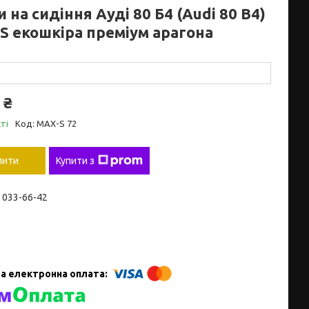
 на сидіння Ауді 80 Б4 (Audi 80 B4)
S екошкіра преміум арагона
 ₴
ті
Код:
MAX-S 72
пити
Купити з
) 033-66-42