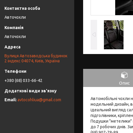
Авточохли
Авточохли
Вулиця Автозаводська будинок
2 індекс 04074, Київ, Україна
+380 (68) 033-66-42
Опис
Автомобільні чохли н
avtocohliua@gmail.com
модельний дизайн, во
ідеальний вигляд сал
підголівники, кріпле
Подушки "метелики" 
до 7 робочих днів. З
(68) 907-78-89