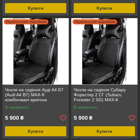
Купити
Купити
Український виробник
Український виробник
Чохли на сидіння Ауді А4 Б7
Чохли на сидіння Субару
(Audi A4 B7) MAX-K
Форестер 2 СГ (Subaru
комбіновані аригона
Forester 2 SG) MAX-K
алькантара
комбіновані аригона
В наявності
В наявності
алькантара
5 900
5 900
₴
₴
Купити
Купити