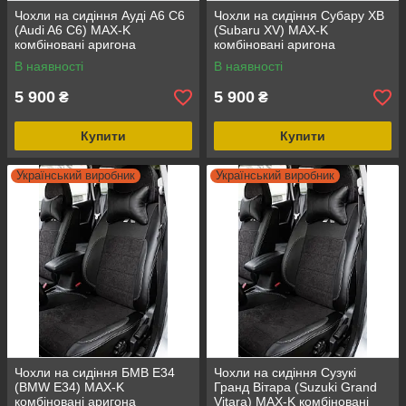
Чохли на сидіння Ауді А6 С6
Чохли на сидіння Субару ХВ
(Audi A6 C6) MAX-K
(Subaru XV) MAX-K
комбіновані аригона
комбіновані аригона
алькантара
алькантара
В наявності
В наявності
5 900
5 900
₴
₴
Купити
Купити
Український виробник
Український виробник
Чохли на сидіння БМВ Е34
Чохли на сидіння Сузукі
(BMW E34) MAX-K
Гранд Вітара (Suzuki Grand
комбіновані аригона
Vitara) MAX-K комбіновані