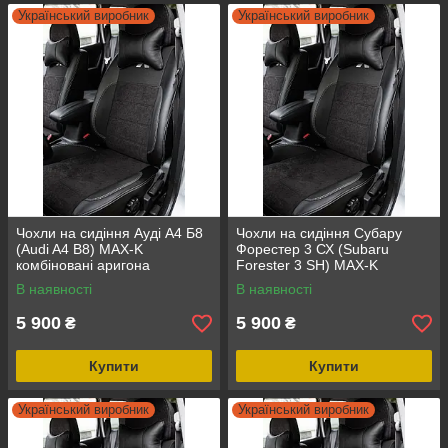
Український виробник
Український виробник
Чохли на сидіння Ауді А4 Б8
Чохли на сидіння Субару
(Audi A4 B8) MAX-K
Форестер 3 СХ (Subaru
комбіновані аригона
Forester 3 SH) MAX-K
алькантара
комбіновані аригона
В наявності
В наявності
алькантара
5 900
5 900
₴
₴
Купити
Купити
Український виробник
Український виробник