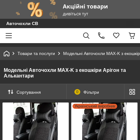
Авточохли СВ
Товари та послуги
Модельні Авточохли MAX-K з екошкір
Модельні Авточохли MAX-K з екошкіри Арігон та
Алькантари
Сортування
0
Фільтри
Український виробник