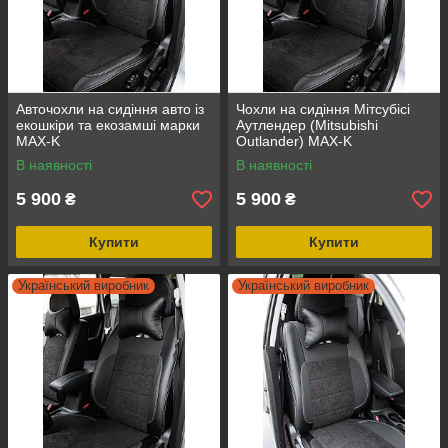
Авточохли на сидіння авто із
Чохли на сидіння Мітсубісі
екошкіри та екозамші марки
Аутлендер (Mitsubishi
MAX-K
Outlander) MAX-K
комбіновані аригона
В наявності
В наявності
алькантара
5 900
5 900
₴
₴
Купити
Купити
Український виробник
Український виробник