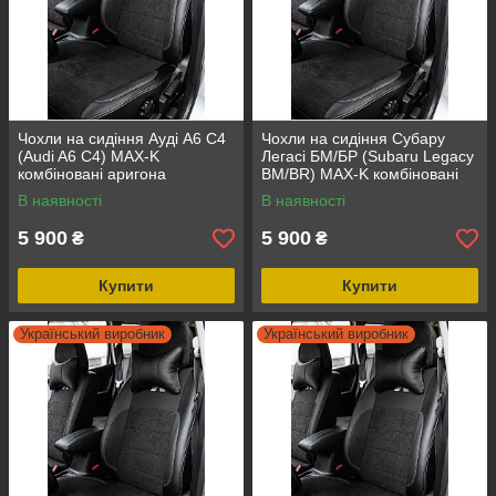
Чохли на сидіння Ауді А6 С4
Чохли на сидіння Субару
(Audi A6 C4) MAX-K
Легасі БМ/БР (Subaru Legacy
комбіновані аригона
BM/BR) MAX-K комбіновані
алькантара
аригона алькантара
В наявності
В наявності
5 900
5 900
₴
₴
Купити
Купити
Український виробник
Український виробник