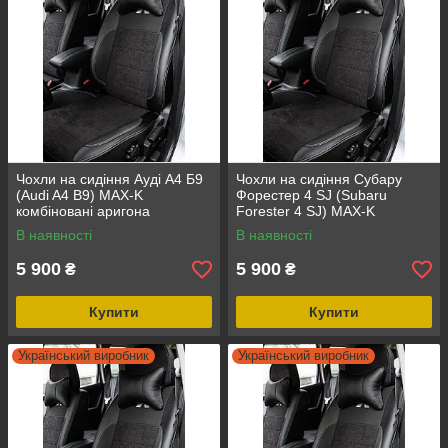
Чохли на сидіння Ауді А4 Б9
Чохли на сидіння Субару
(Audi A4 B9) MAX-K
Форестер 4 SJ (Subaru
комбіновані аригона
Forester 4 SJ) MAX-K
алькантара
комбіновані аригона
В наявності
В наявності
алькантара
5 900
5 900
₴
₴
Купити
Купити
Український виробник
Український виробник