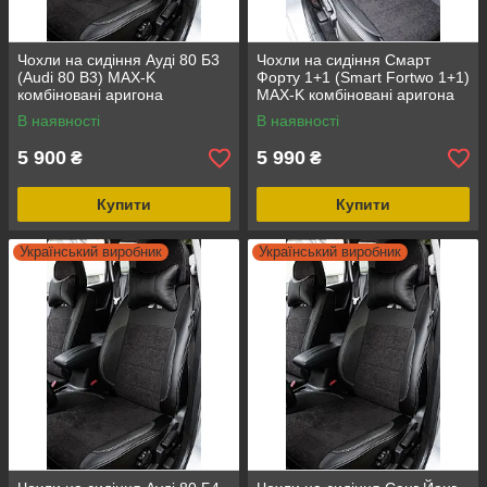
Чохли на сидіння Ауді 80 Б3
Чохли на сидіння Смарт
(Audi 80 B3) MAX-K
Форту 1+1 (Smart Fortwo 1+1)
комбіновані аригона
MAX-K комбіновані аригона
алькантара
алькантара
В наявності
В наявності
5 900
5 990
₴
₴
Купити
Купити
Український виробник
Український виробник