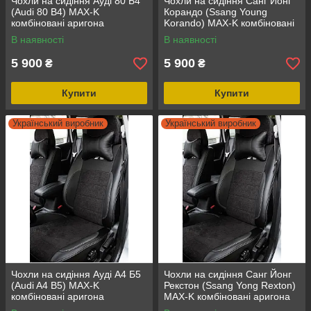
Чохли на сидіння Ауді 80 Б4
Чохли на сидіння Санг Йонг
(Audi 80 B4) MAX-K
Корандо (Ssang Young
комбіновані аригона
Korando) MAX-K комбіновані
алькантара
аригона алькантара
В наявності
В наявності
5 900
5 900
₴
₴
Купити
Купити
Український виробник
Український виробник
Чохли на сидіння Ауді А4 Б5
Чохли на сидіння Санг Йонг
(Audi A4 B5) MAX-K
Рекстон (Ssang Yong Rexton)
комбіновані аригона
MAX-K комбіновані аригона
алькантара
алькантара