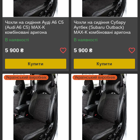
Чохли на сидіння Ауді А6 С5
Чохли на сидіння Субару
(Audi A6 C5) MAX-K
Аутбек (Subaru Outback)
комбіновані аригона
MAX-K комбіновані аригона
алькантара
алькантара
В наявності
В наявності
5 900
5 900
₴
₴
Купити
Купити
Український виробник
Український виробник