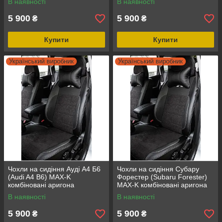
В наявності
В наявності
5 900
5 900
₴
₴
Купити
Купити
Український виробник
Український виробник
Чохли на сидіння Ауді А4 Б6
Чохли на сидіння Субару
(Audi A4 B6) MAX-K
Форестер (Subaru Forester)
комбіновані аригона
MAX-K комбіновані аригона
алькантара
алькантара
В наявності
В наявності
5 900
5 900
₴
₴