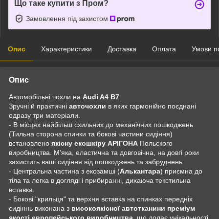
Що таке купити з Пром?
Замовлення під захистом
Опис
Характеристики
Доставка
Оплата
Умови п
Опис
Автомобільні чохли на
Audi A4 B7
Зручні й практичні
авточохли
в яких гармонійно поєднані
одразу три матеріали.
- В місцях найбільш схильних до механічних пошкоджень
(Тильна сторона спинки та бокові частини сидіння)
встановлено
якісну екошкіру АРІГОНА
Польского
виробництва. Мʼяка, еластична та довговічна, на довгі роки
захистить ваші сидіння від пошкоджень та забруднень.
- Центральна частина з екозамші (
Алькантара
) приємна до
тіла та легка в догляді і прибиранні, дихаюча текстильна
вставка.
- Бокові "крильця" та верхня вставка на спинках передніх
сидіннь виконана з
високоякісної автотканини преміум
якості европейського виробництва
, що додає унікальності