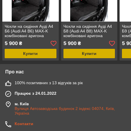
Чохли на сидіння Ауді А4
Чохли на сидіння Ауді А4
Чохл
Б6 (Audi A4 B6) MAX-K
Б8 (Audi A4 B8) MAX-K
Б9 (
комбіновані аригона
комбіновані аригона
комб
алькантара
алькантара
альк
5 900
5 900
5 9
₴
₴
Купити
Купити
Про нас
100% позитивних з 13 відгуків за рік
Працює з 24.01.2022
м. Київ
Вулиця Автозаводська будинок 2 індекс 04074, Київ,
Україна
Контакти