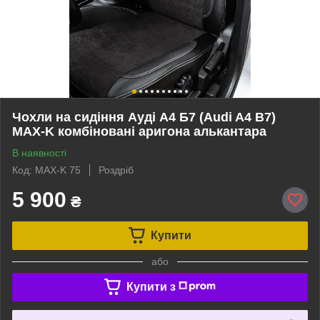
Чохли на сидіння Ауді А4 Б7 (Audi A4 B7)
MAX-K комбіновані аригона алькантара
В наявності
Код: MAX-K 75
Роздріб
5 900
₴
Купити
або
Купити з