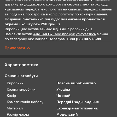
дизайну та додаткового комфорту в сезони спеки та холоду.
- дизайном передбачено логотип на спинках передніх сидіннь
та подвійна прострочка в колір логотипу по контуру сидіння.
Подушки "метелики" під підголовниками продаються
окремо і коштують 250 грн/шт
Виробництво чохлів займає від 3 до 7 робочих днів.
Замовити чохли
Audi A4 B7,
або прокунсультуватись
можна
по телефону або вайбер, телеграм
+380 (68) 907-78-89
Приховати
Характеристики
Основні атрибути
Виробник
Власне виробництво
Країна виробник
Україна
Колір
Чорний
Комплектація набору
Передні і задні сидіння
Матеріал
Екошкіра-автотканина
Розмір чохла
Модельний