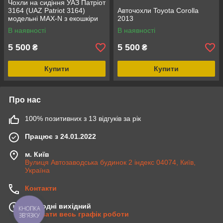
Чохли на сидіння УАЗ Патріот
3164 (UAZ Patriot 3164)
Авточохли Toyota Corolla
модельні MAX-N з екошкіри
2013
Чорно-коричневий
В наявності
В наявності
5 500
5 500
₴
₴
Купити
Купити
Про нас
100% позитивних з 13 відгуків за рік
Працює з 24.01.2022
м. Київ
Вулиця Автозаводська будинок 2 індекс 04074, Київ,
Україна
Контакти
Сьогодні вихідний
КНОПКА
Показати весь графік роботи
ЗВ'ЯЗКУ