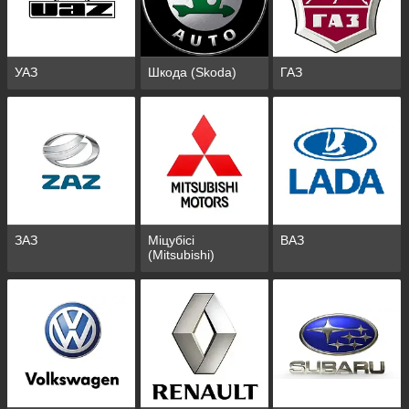
УАЗ
Шкода (Skoda)
ГАЗ
ЗАЗ
Міцубісі
ВАЗ
(Mitsubishi)