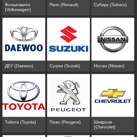
Фольксваген
Рено (Renault)
Субару (Subaru)
(Volkswagen)
ДЕУ (Daewoo)
Сузуки (Suzuki)
Ніссан (Nissan)
Тойота (Toyota)
Пежо (Peugeot)
Шевроле
(Chevrolet)