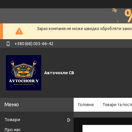
Зараз компанія не може швидко обробляти замов
+380 (68) 033-66-42
Авточохли СВ
Головна
Товари та посл
Товари
Про нас