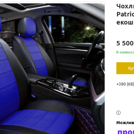
Чохл
Patri
екош
5 500
В наявнос
Ку
+380 (68