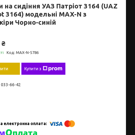
и на сидіння УАЗ Патріот 3164 (UAZ
ot 3164) модельні MAX-N з
кіри Чорно-синій
 ₴
ті
Код:
MAX-N-5786
пити
Купити з
) 033-66-42