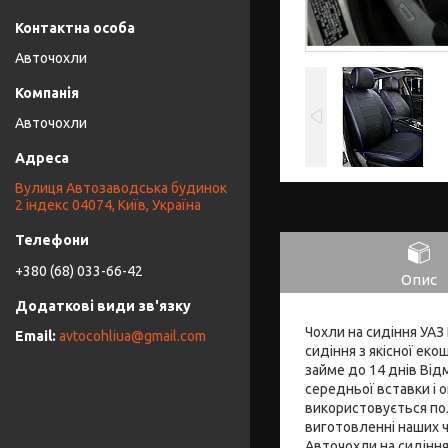
Авточохли
Авточохли
Вулиця Автозаводська будинок
2 індекс 04074, Київ, Україна
+380 (68) 033-66-42
Опис
Чохли на сидіння УАЗ
avtocohliua@gmail.com
сидіння з якісної е
займе до 14 днів Від
середньої вставки і 
використовується пол
виготовленні наших ч
Авточохли на сидіння