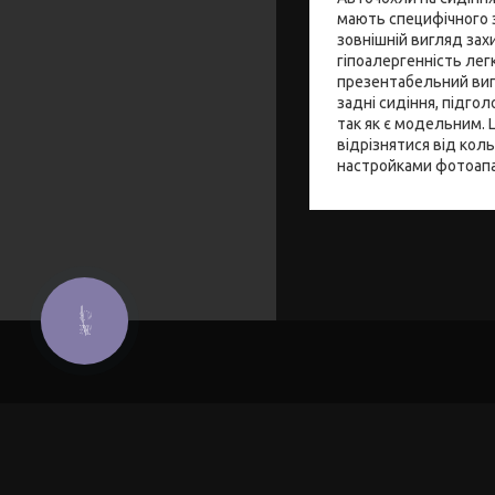
мають специфічного з
зовнішній вигляд зах
гіпоалергенність лег
презентабельний вигл
задні сидіння, підго
так як є модельним. 
відрізнятися від кол
настройками фотоапа
КНОПКА
ЗВ'ЯЗКУ