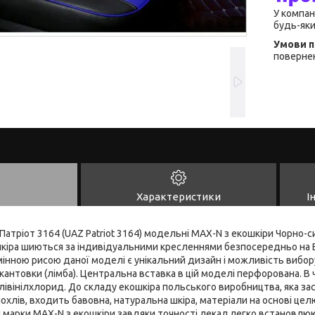
У компан
будь-яки
повернен
Характеристики
І
 Патріот 3164 (UAZ Patriot 3164) модельні MAX-N з екошкіри Чорно-с
кошкіра шиються за індивідуальними кресленнями безпосередньо на
мінною рисою даної моделі є унікальний дизайн і можливість вибо
окантовки (лімба). Центральна вставка в цій моделі перфорована. В
івінілхлорид. До складу екошкіра польського виробництва, яка за
охлів, входить бавовна, натуральна шкіра, матеріали на основі целю
 марки MAX-N з екошкіри завдяки точності лекал легко встановлюю