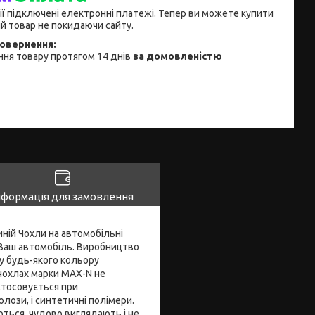
ії підключені електронні платежі. Тепер ви можете купити
й товар не покидаючи сайту.
ня товару протягом 14 днів
за домовленістю
нформація для замовлення
иній Чохли на автомобільні
 Ваш автомобіль. Виробництво
ру будь-якого кольору
 чохлах марки MAX-N не
стосовується при
лози, і синтетичні полімери.
ться, чудово виглядають і не