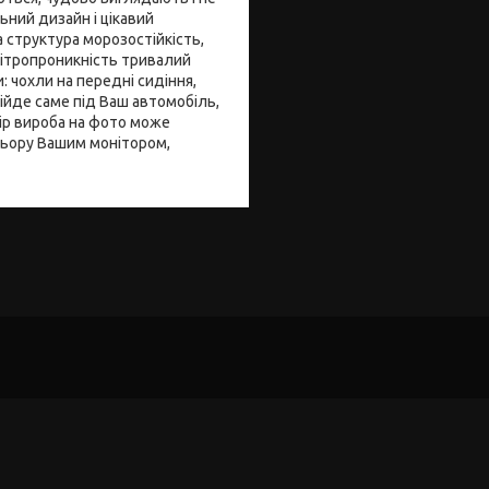
ьний дизайн і цікавий
 структура морозостійкість,
вітропроникність тривалий
 чохли на передні сидіння,
дійде саме під Ваш автомобіль,
лір вироба на фото може
ольору Вашим монітором,