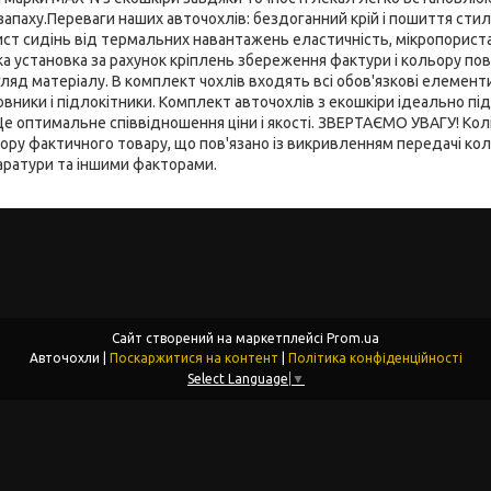
апаху.Переваги наших авточохлів: бездоганний крій і пошиття стил
ист сидінь від термальних навантажень еластичність, мікропориста
ка установка за рахунок кріплень збереження фактури і кольору по
яд матеріалу. В комплект чохлів входять всі обов'язкові елементи:
ловники і підлокітники. Комплект авточохлів з екошкіри ідеально пі
Це оптимальне співвідношення ціни і якості. ЗВЕРТАЄМО УВАГУ! Ко
ьору фактичного товару, що пов'язано із викривленням передачі к
ратури та іншими факторами.
Сайт створений на маркетплейсі
Prom.ua
Авточохли |
Поскаржитися на контент
|
Політика конфіденційності
Select Language
▼