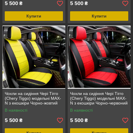
5 500
5 500
₴
₴
Купити
Купити
Чохли на сидіння Чері Тігго
Чохли на сидіння Чері Тігго
(Chery Tiggo) модельні MAX-
(Chery Tiggo) модельні MAX-
N з екошкіри Чорно-жовтий
N з екошкіри Чорно-червоний
В наявності
В наявності
5 500
5 500
₴
₴