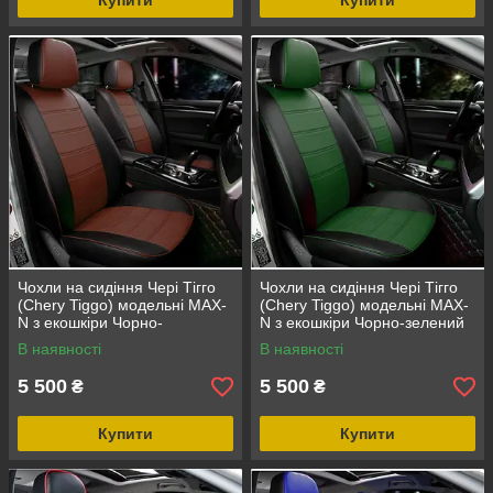
Купити
Купити
Чохли на сидіння Чері Тігго
Чохли на сидіння Чері Тігго
(Chery Tiggo) модельні MAX-
(Chery Tiggo) модельні MAX-
N з екошкіри Чорно-
N з екошкіри Чорно-зелений
коричневий
В наявності
В наявності
5 500
5 500
₴
₴
Купити
Купити