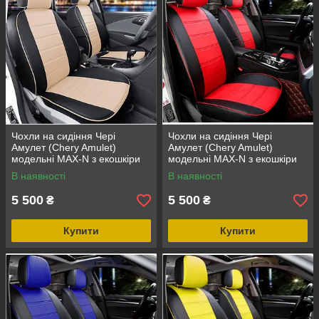
Чохли на сидіння Чері
Чохли на сидіння Чері
Амулет (Chery Amulet)
Амулет (Chery Amulet)
модельні MAX-N з екошкіри
модельні MAX-N з екошкіри
Чорно-бежевий
Чорно-червоний
В наявності
В наявності
5 500
5 500
₴
₴
Купити
Купити