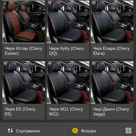
Чери Истар (Chery
Чери КуКу (Chery
Чері Елара (Chery
Eastar)
QQ)
Elara)
Чери Е5 (Chery
Чери М11 (Chery
Чері Джаги (Chery
E5)
M11)
Jaggi)
Сортування
0
Фільтри