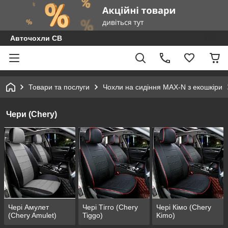
Авточохли СВ
Товари та послуги
Чохли на сидіння MAX-N з екошкіри
Чери (Chery)
Чері Амулет
Чері Тігго (Chery
Чері Кімо (Chery
(Chery Amulet)
Tiggo)
Kimo)