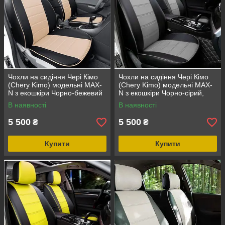
Чохли на сидіння Чері Кімо
Чохли на сидіння Чері Кімо
(Chery Kimo) модельні MAX-
(Chery Kimo) модельні MAX-
N з екошкіри Чорно-бежевий
N з екошкіри Чорно-сірий,
графіт
В наявності
В наявності
5 500
5 500
₴
₴
Купити
Купити