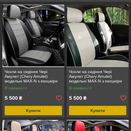
Чохли на сидіння Чері
Чохли на сидіння Чері
Амулет (Chery Amulet)
Амулет (Chery Amulet)
модельні MAX-N з екошкіри
модельні MAX-N з екошкіри
Чорно-сірий, графіт
Чорно-білий
В наявності
В наявності
5 500
5 500
₴
₴
Купити
Купити