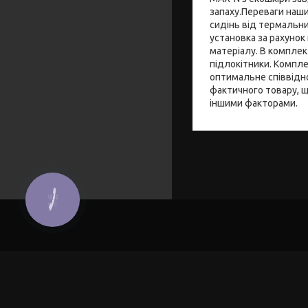
запаху.Переваги наши
сидінь від термальни
установка за рахуно
матеріалу. В комплект
підлокітники. Компле
оптимальне співвідно
фактичного товару, 
іншими факторами.
КНОПКА
ЗВ'ЯЗКУ