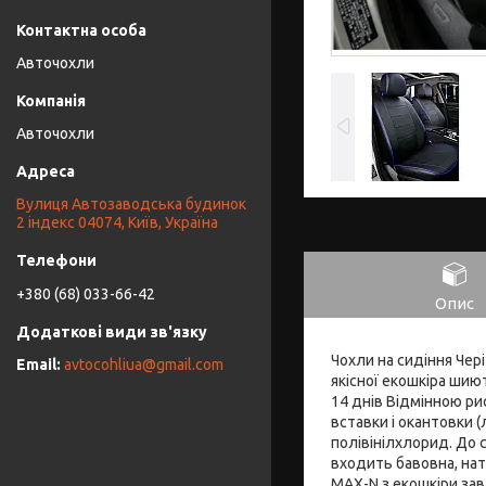
Авточохли
Авточохли
Вулиця Автозаводська будинок
2 індекс 04074, Київ, Україна
+380 (68) 033-66-42
Опис
Чохли на сидіння Чер
avtocohliua@gmail.com
якісної екошкіра ши
14 днів Відмінною ри
вставки і окантовки 
полівінілхлорид. До 
входить бавовна, нат
MAX-N з екошкіри за