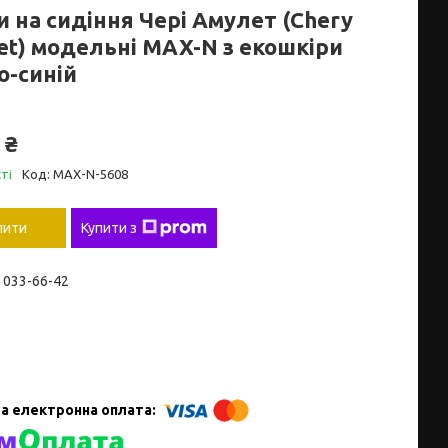
 на сидіння Чері Амулет (Chery
et) модельні MAX-N з екошкіри
о-синій
 ₴
ті
Код:
MAX-N-5608
пити
Купити з
) 033-66-42