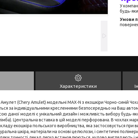
У компан
будь-яки
повернен
Характеристики
І
і Амулет (Chery Amulet) модельні MAX-N з екошкіри Чорно-синій Чох
ються за індивідуальними кресленнями безпосередньо на Ваш авто
сою даної моделі є унікальний дизайн і можливість вибору будь-я
(лімба). Центральна вставка в цій моделі перфорована. В чохлах м
складу екошкіра польського виробництва, яка застосовується при в
уральна шкіра, матеріали на основі целюлози, і синтетичні полімер
вдяки точності лекал легко встановлюються, чудово виглядають і 