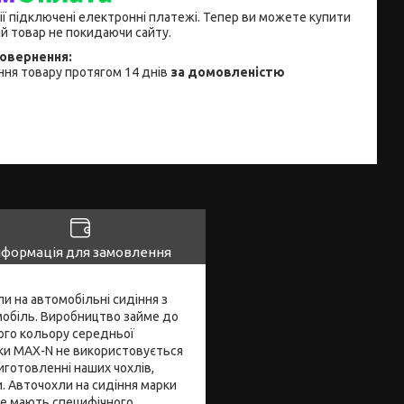
ії підключені електронні платежі. Тепер ви можете купити
й товар не покидаючи сайту.
ня товару протягом 14 днів
за домовленістю
нформація для замовлення
ли на автомобільні сидіння з
мобіль. Виробництво займе до
кого кольору середньої
арки MAX-N не використовується
иготовленні наших чохлів,
и. Авточохли на сидіння марки
не мають специфічного