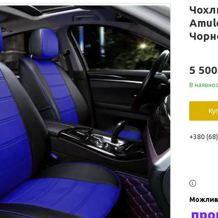
Чохли
Amul
Чорн
5 500
В наявнос
Ку
+380 (68