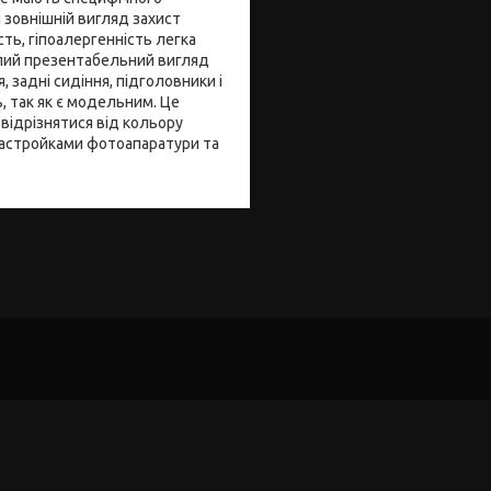
й зовнішній вигляд захист
ть, гіпоалергенність легка
алий презентабельний вигляд
, задні сидіння, підголовники і
, так як є модельним. Це
відрізнятися від кольору
настройками фотоапаратури та