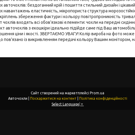
х авточохлів: бездоганний крій і пошиття стильний дизайн і цікави
х навантажень еластичність, мікропориста структура морозостійкіс
к кріплень збереження фактури і кольору повітропроникність трив
 чохлів входять всі обов'язкові елементи: чохли на передні сидіння
кт авточохлів з екошкіри ідеально підійде саме під Ваш автомобіль
шення ціни і якості. ЗВЕРТАЄМО УВАГУ! Колір вироба на фото може 
що пов'язано із викривленням передачі кольору Вашим монітором, 
Сайт створений на маркетплейсі
Prom.ua
Авточохли |
Поскаржитися на контент
|
Політика конфіденційності
Select Language
▼