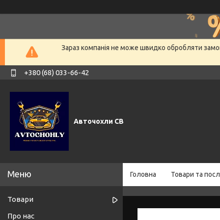
Зараз компанія не може швидко обробляти замов
+380 (68) 033-66-42
Авточохли СВ
Головна
Товари та посл
Товари
Про нас