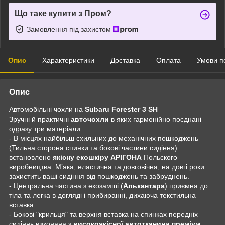
Що таке купити з Пром?
Замовлення під захистом
Опис
Характеристики
Доставка
Оплата
Умови п
Опис
Автомобільні чохли на
Subaru Forester 3 SH
Зручні й практичні
авточохли
в яких гармонійно поєднані
одразу три матеріали.
- В місцях найбільш схильних до механічних пошкоджень
(Тильна сторона спинки та бокові частини сидіння)
встановлено
якісну екошкіру АРІГОНА
Польского
виробництва. Мʼяка, еластична та довговічна, на довгі роки
захистить ваші сидіння від пошкоджень та забруднень.
- Центральна частина з екозамші (
Алькантара
) приємна до
тіла та легка в догляді і прибиранні, дихаюча текстильна
вставка.
- Бокові "крильця" та верхня вставка на спинках передніх
сидіннь виконана з
високоякісної автотканини преміум