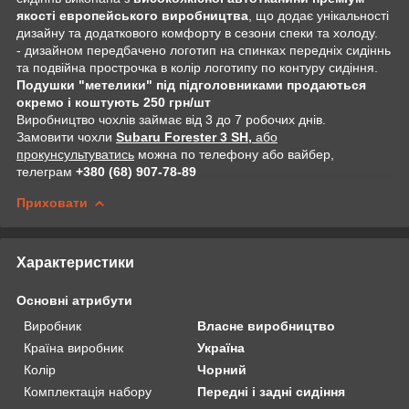
якості европейського виробництва
, що додає унікальності
дизайну та додаткового комфорту в сезони спеки та холоду.
- дизайном передбачено логотип на спинках передніх сидіннь
та подвійна прострочка в колір логотипу по контуру сидіння.
Подушки "метелики" під підголовниками продаються
окремо і коштують 250 грн/шт
Виробництво чохлів займає від 3 до 7 робочих днів.
Замовити чохли
Subaru Forester 3 SH,
або
прокунсультуватись
можна по телефону або вайбер,
телеграм
+380 (68) 907-78-89
Приховати
Характеристики
Основні атрибути
Виробник
Власне виробництво
Країна виробник
Україна
Колір
Чорний
Комплектація набору
Передні і задні сидіння