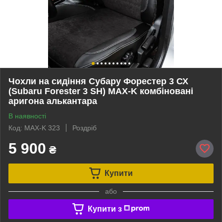
Чохли на сидіння Субару Форестер 3 СХ
(Subaru Forester 3 SH) MAX-K комбіновані
аригона алькантара
В наявності
Код: MAX-K 323
Роздріб
5 900
₴
Купити
або
Купити з