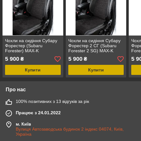
Чохли на сидіння Субару
Чохли на сидіння Субару
Чохл
Форестер (Subaru
Форестер 2 СГ (Subaru
Форе
Forester) MAX-K
Forester 2 SG) MAX-K
Fore
комбіновані аригона
комбіновані аригона
комб
5 900
5 900
5 9
₴
₴
алькантара
алькантара
альк
Купити
Купити
Про нас
100% позитивних з 13 відгуків за рік
Працює з 24.01.2022
м. Київ
Вулиця Автозаводська будинок 2 індекс 04074, Київ,
Україна