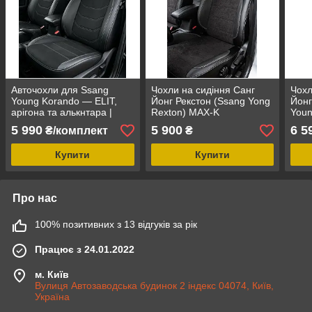
Авточохли для Ssang
Чохли на сидіння Санг
Чохл
Young Korando — ELIT,
Йонг Рекстон (Ssang Yong
Йонг
арігона та алькнтара |
Rexton) MAX-K
Youn
Санг Йонг Корандо
комбіновані аригона
екош
5 990
5 900
6 5
₴/комплект
₴
алькантара
Купити
Купити
Про нас
100% позитивних з 13 відгуків за рік
Працює з 24.01.2022
м. Київ
Вулиця Автозаводська будинок 2 індекс 04074, Київ,
Україна