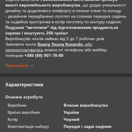
якості европейського виробництва
, що додає унікальності
дизайну та додаткового комфорту в сезони спеки та холоду.
- дизайном передбачено логотип на спинках передніх сидіннь
та подвійна прострочка в колір логотипу по контуру сидіння.
Подушки "метелики" під підголовниками продаються
окремо і коштують 250 грн/шт
Виробництво чохлів займає від 3 до 7 робочих днів.
Замовити чохли
Ssang Young Korando,
або
прокунсультуватись
можна по телефону або вайбер,
телеграм
+380 (68) 907-78-89
Приховати
Характеристики
Основні атрибути
Виробник
Власне виробництво
Країна виробник
Україна
Колір
Чорний
Комплектація набору
Передні і задні сидіння