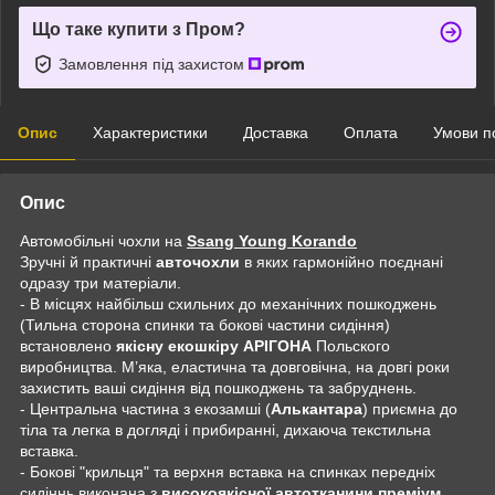
Що таке купити з Пром?
Замовлення під захистом
Опис
Характеристики
Доставка
Оплата
Умови п
Опис
Автомобільні чохли на
Ssang Young Korando
Зручні й практичні
авточохли
в яких гармонійно поєднані
одразу три матеріали.
- В місцях найбільш схильних до механічних пошкоджень
(Тильна сторона спинки та бокові частини сидіння)
встановлено
якісну екошкіру АРІГОНА
Польского
виробництва. Мʼяка, еластична та довговічна, на довгі роки
захистить ваші сидіння від пошкоджень та забруднень.
- Центральна частина з екозамші (
Алькантара
) приємна до
тіла та легка в догляді і прибиранні, дихаюча текстильна
вставка.
- Бокові "крильця" та верхня вставка на спинках передніх
сидіннь виконана з
високоякісної автотканини преміум