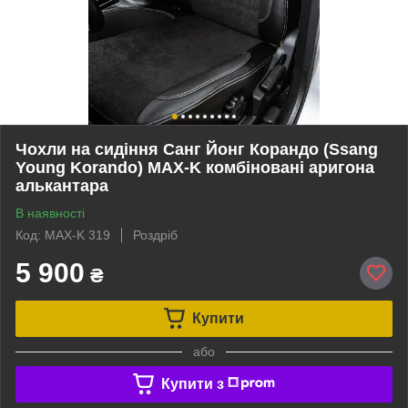
Чохли на сидіння Санг Йонг Корандо (Ssang
Young Korando) MAX-K комбіновані аригона
алькантара
В наявності
Код: MAX-K 319
Роздріб
5 900
₴
Купити
або
Купити з