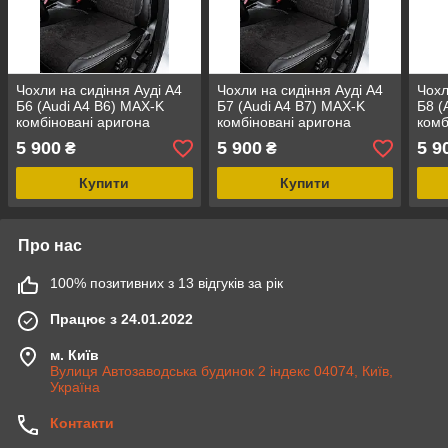
Чохли на сидіння Ауді А4
Чохли на сидіння Ауді А4
Чохл
Б6 (Audi A4 B6) MAX-K
Б7 (Audi A4 B7) MAX-K
Б8 (
комбіновані аригона
комбіновані аригона
комб
алькантара
алькантара
альк
5 900
5 900
5 9
₴
₴
Купити
Купити
Про нас
100% позитивних з 13 відгуків за рік
Працює з 24.01.2022
м. Київ
Вулиця Автозаводська будинок 2 індекс 04074, Київ,
Україна
Контакти