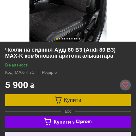
Чохли на сидіння Ауді 80 Б3 (Audi 80 B3)
MAX-K комбіновані аригона алькантара
В наявності
Код: MAX-K 71
Роздріб
5 900
₴
Купити
або
Купити з