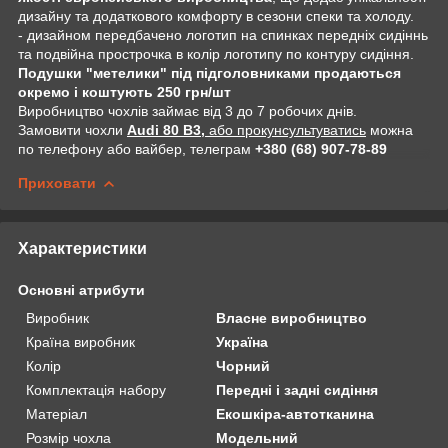
дизайну та додаткового комфорту в сезони спеки та холоду.
- дизайном передбачено логотип на спинках передніх сидіннь
та подвійна прострочка в колір логотипу по контуру сидіння.
Подушки "метелики" під підголовниками продаються
окремо і коштують 250 грн/шт
Виробництво чохлів займає від 3 до 7 робочих днів.
Замовити чохли
Audi 80 B3,
або прокунсультуватись
можна
по телефону або вайбер, телеграм
+380 (68) 907-78-89
Приховати
Характеристики
Основні атрибути
Виробник
Власне виробництво
Країна виробник
Україна
Колір
Чорний
Комплектація набору
Передні і задні сидіння
Матеріал
Екошкіра-автотканина
Розмір чохла
Модельний