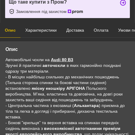
Що таке купити з Пром?
Замовлення під захистом
Опис
Характеристики
Доставка
Оплата
Умови п
Опис
Автомобільні чохли на
Audi 80 B3
Зручні й практичні
авточохли
в яких гармонійно поєднані
одразу три матеріали.
- В місцях найбільш схильних до механічних пошкоджень
(Тильна сторона спинки та бокові частини сидіння)
встановлено
якісну екошкіру АРІГОНА
Польского
виробництва. Мʼяка, еластична та довговічна, на довгі роки
захистить ваші сидіння від пошкоджень та забруднень.
- Центральна частина з екозамші (
Алькантара
) приємна до
тіла та легка в догляді і прибиранні, дихаюча текстильна
вставка.
- Бокові "крильця" та верхня вставка на спинках передніх
сидіннь виконана з
високоякісної автотканини преміум
якості европейського виробництва
, що додає унікальності