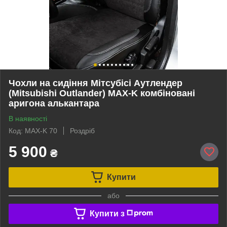
Чохли на сидіння Мітсубісі Аутлендер
(Mitsubishi Outlander) MAX-K комбіновані
аригона алькантара
В наявності
Код: MAX-K 70
Роздріб
5 900
₴
Купити
або
Купити з