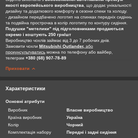
якості европейського виробництва
, що додає унікальності
дизайну та додаткового комфорту в сезони спеки та холоду.
- дизайном передбачено логотип на спинках передніх сидіннь
та подвійна прострочка в колір логотипу по контуру сидіння.
Подушки "метелики" під підголовниками продаються
окремо і коштують 250 грн/шт
Виробництво чохлів займає від 3 до 7 робочих днів.
Замовити чохли
Mitsubishi Outlander,
або
прокунсультуватись
можна по телефону або вайбер,
телеграм
+380 (68) 907-78-89
Приховати
Характеристики
Основні атрибути
Виробник
Власне виробництво
Країна виробник
Україна
Колір
Чорний
Комплектація набору
Передні і задні сидіння