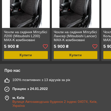
Чохли на сидіння Мітсубісі
Чохли на сидіння Мітсубісі
Чохл
Л200 (Mitsubishi L200)
Лансер (Mitsubishi Lancer)
Коль
MAX-K комбіновані
MAX-K комбіновані
MAX-
аригона алькантара
аригона алькантара
ариг
5 900
5 900
5 9
₴
₴
Купити
Купити
Про нас
100% позитивних з 13 відгуків за рік
Працює з 24.01.2022
м. Київ
Вулиця Автозаводська будинок 2 індекс 04074, Київ,
Україна