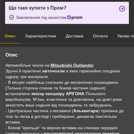
Що таке купити з Пром?
Замовлення під захистом
Опис
Характеристики
Доставка
Оплата
Умови п
Опис
Автомобільні чохли на
Mitsubishi Outlander
Зручні й практичні
авточохли
в яких гармонійно поєднані
одразу три матеріали.
- В місцях найбільш схильних до механічних пошкоджень
(Тильна сторона спинки та бокові частини сидіння)
встановлено
якісну екошкіру АРІГОНА
Польского
виробництва. Мʼяка, еластична та довговічна, на довгі роки
захистить ваші сидіння від пошкоджень та забруднень.
- Центральна частина з екозамші (
Алькантара
) приємна до
тіла та легка в догляді і прибиранні, дихаюча текстильна
вставка.
- Бокові "крильця" та верхня вставка на спинках передніх
сидіннь виконана з
високоякісної автотканини преміум