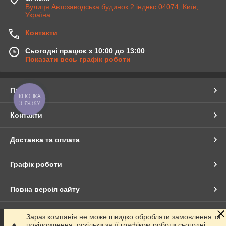
Вулиця Автозаводська будинок 2 індекс 04074, Київ,
Україна
Контакти
Сьогодні працює з 10:00 до 13:00
Показати весь графік роботи
Про нас
КНОПКА
ЗВ'ЯЗКУ
Контакти
Доставка та оплата
Графік роботи
Повна версія сайту
Сайт створено на маркетплейсі
Prom.ua
Зараз компанія не може швидко обробляти замовлення та
повідомлення, оскільки за її графіком роботи сьогодні