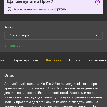
Що таке купити з Пром?
Замовлення під захистом
Колір
Різні кольори
В наявності
пис
Характеристики
Доставка
Оплата
Умови пове
Опис
Автомобільні чохли на Kia Rio 2 Чохли модельні з екошкіри
преміум якості зі вставкою Ромб Ці чохли мають модельний
дизайн, вони зносостійкі та довговічності. Авточохли легко
мити та чистити, що дає змогу підтримувати ідеальний вигляд
салону протягом довгого часу. У комплект входять чохли на
передні сидіння, задні сидіння, підголівники, кріплення При