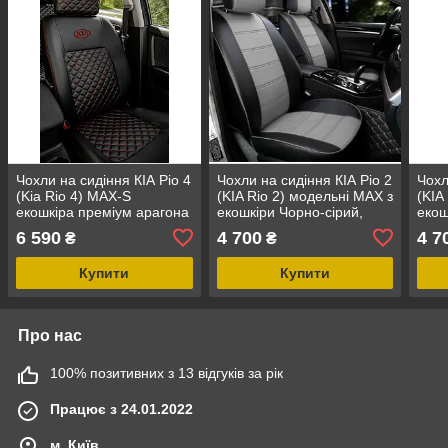
Чохли на сидіння КІА Ріо 4
Чохли на сидіння КІА Ріо 2
Чохл
(Kia Rio 4) MAX-S
(KIA Rio 2) модельні MAX з
(KIA
екошкіра преміум арагона
екошкіри Чорно-сірий,
екош
графіт
6 590
4 700
4 7
₴
₴
Купити
Купити
Про нас
100% позитивних з 13 відгуків за рік
Працює з 24.01.2022
м. Київ