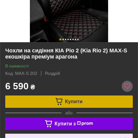
Чохли на сидіння КІА Ріо 2 (Kia Rio 2) MAX-S
екошкіра преміум арагона
В наявності
Код: MAX-S 202
Роздріб
6 590
₴
Купити
або
Купити з