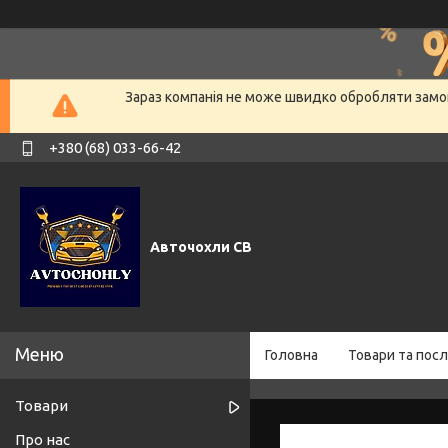
Зараз компанія не може швидко обробляти замов
+380 (68) 033-66-42
Авточохли СВ
Головна
Товари та посл
Товари
Про нас