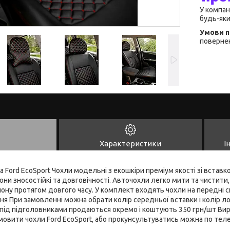
У компан
будь-яки
повернен
Характеристики
І
а Ford EcoSport Чохли модельні з екошкіри преміум якості зі встав
ни зносостійкі та довговічності. Авточохли легко мити та чистити
ону протягом довгого часу. У комплект входять чохли на передні си
ння При замовленні можна обрати колір середньої вставки і колір ло
під підголовниками продаються окремо і коштують 350 грн/шт Виро
амовити чохли Ford EcoSport, або прокунсультуватись можна по тел