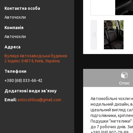
Авточохли
Авточохли
Вулиця Автозаводська будинок
2 індекс 04074, Київ, Україна
+380 (68) 033-66-42
Опис
Автомобільні чохли н
avtocohliua@gmail.com
модельний дизайн, во
ідеальний вигляд сал
підголівники, кріпле
Подушки "метелики" 
до 7 робочих днів. З
+380 (68) 907-78-89