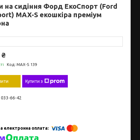
и на сидіння Форд ЕкоСпорт (Ford
port) MAX-S екошкіра преміум
она
 ₴
ті
Код:
MAX-S 139
пити
Купити з
) 033-66-42