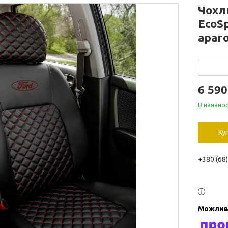
Чохл
EcoS
араг
6 590
В наявнос
Ку
+380 (68