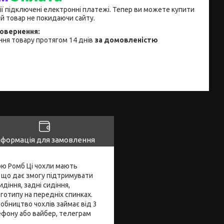
ії підключені електронні платежі. Тепер ви можете купити
й товар не покидаючи сайту.
ня товару протягом 14 днів
за домовленістю
нформація для замовлення
кою Ромб Ці чохли мають
, що дає змогу підтримувати
діння, задні сидіння,
готипу на передніх спинках.
бництво чохлів займає від 3
ефону або вайбер, телеграм