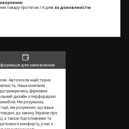
ня товару протягом 14 днів
за домовленістю
нформація для замовлення
стилю. Авточохли майстерно
овічність. Наша компанія
, дотримуючись фірмових
кальний дизайн з перфорацією
омобіля. Ми розуміємо,
І ще, ми розуміємо, що ваша
повідно до закону України про
ь), а також підголовники та
даткового комфорту, у нас є