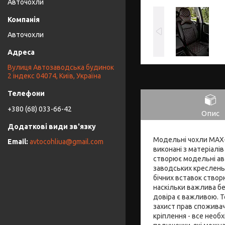
Авточохли
Авточохли
Вулиця Автозаводська будинок
2 індекс 04074, Київ, Україна
+380 (68) 033-66-42
Опис
Модельні чохли MAX-S
avtocohliua@gmail.com
виконані з матеріалів
створює модельні ав
заводських креслень.
бічних вставок ство
наскільки важлива бе
довіра є важливою. Т
захист прав споживачі
кріплення - все необ