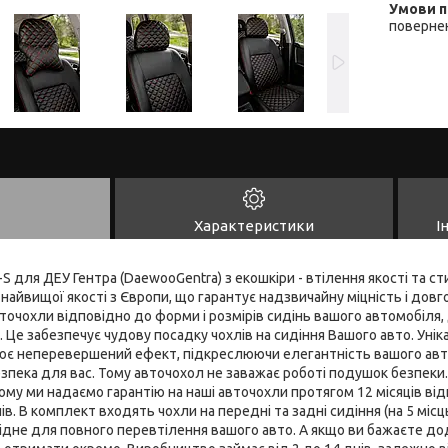
повернен
Характеристики
І
 для ДЕУ Гентра (DaewooGentra) з екошкіри - втілення якості та 
 найвищої якості з Європи, що гарантує надзвичайну міцність і довг
точохли відповідно до форми і розмірів сидінь вашого автомобіля
 Це забезпечує чудову посадку чохлів на сидіння Вашого авто. Уні
рює неперевершений ефект, підкреслюючи елегантність вашого авт
зпека для вас. Тому авточохол не заважає роботі подушок безпеки. 
ому ми надаємо гарантію на наші авточохли протягом 12 місяців від
в. В комплект входять чохли на передні та задні сидіння (на 5 місц
хідне для повного перевтілення вашого авто. А якщо ви бажаєте до