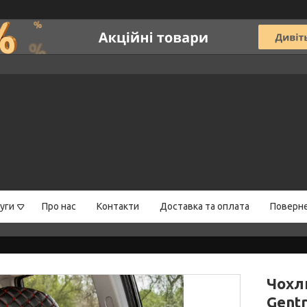
уги
Про нас
Контакти
Доставка та оплата
Поверне
Чохл
Gentr