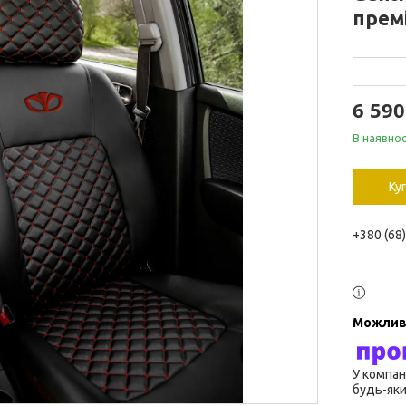
прем
6 590
В наявнос
Ку
+380 (68
У компан
будь-яки