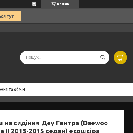
Кошик
ння та обмін
и на сидіння Деу Гентра (Daewоo
a II 2013-2015 седан) екошкіра