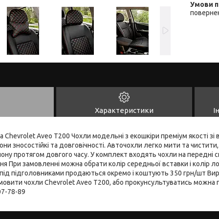
повернен
Характеристики
І
а Chevrolet Aveo Т200 Чохли модельні з екошкіри преміум якості зі
ни зносостійкі та довговічності. Авточохли легко мити та чистити
ону протягом довгого часу. У комплект входять чохли на передні си
ння При замовленні можна обрати колір середньої вставки і колір ло
під підголовниками продаються окремо і коштують 350 грн/шт Виро
амовити чохли Chevrolet Aveo Т200, або прокунсультуватись можна 
07-78-89