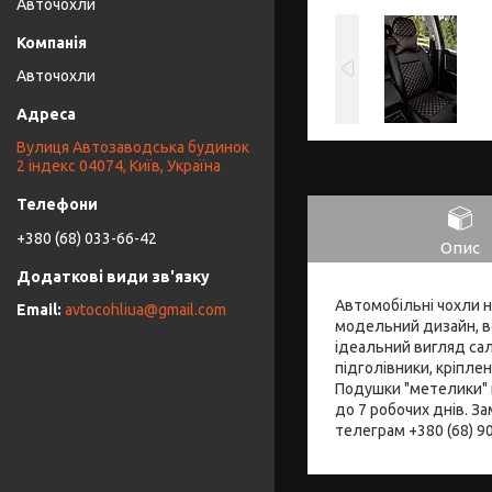
Авточохли
Авточохли
Вулиця Автозаводська будинок
2 індекс 04074, Київ, Україна
+380 (68) 033-66-42
Опис
Автомобільні чохли н
avtocohliua@gmail.com
модельний дизайн, во
ідеальний вигляд сал
підголівники, кріпле
Подушки "метелики" 
до 7 робочих днів. З
телеграм +380 (68) 9