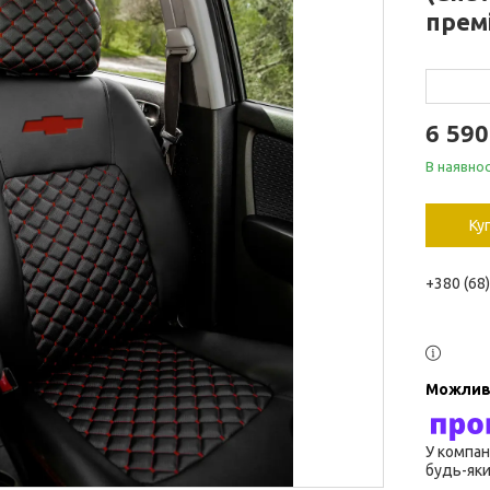
прем
6 590
В наявнос
Ку
+380 (68
У компан
будь-яки