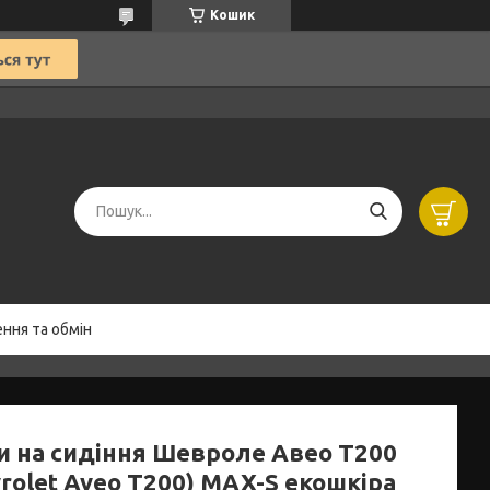
Кошик
ння та обмін
и на сидіння Шевроле Авео Т200
rolet Aveo Т200) MAX-S екошкіра