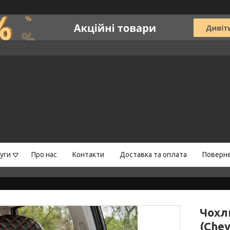
уги
Про нас
Контакти
Доставка та оплата
Поверне
Чохл
(Chev