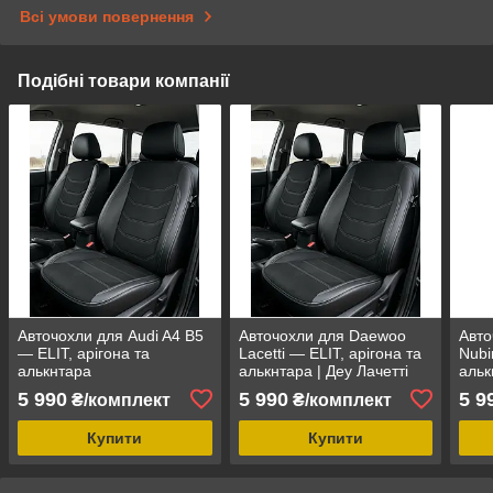
Всі умови повернення
Подібні товари компанії
Авточохли для Audi A4 B5
Авточохли для Daewoo
Авто
— ELIT, арігона та
Lacetti — ELIT, арігона та
Nubi
алькнтара
алькнтара | Деу Лачетті
альк
5 990
5 990
5 9
₴/комплект
₴/комплект
Купити
Купити