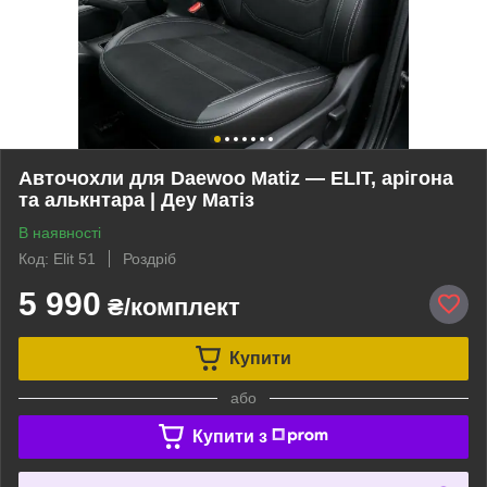
Авточохли для Daewoo Matiz — ELIT, арігона
та алькнтара | Деу Матіз
В наявності
Код: Elit 51
Роздріб
5 990
₴/комплект
Купити
або
Купити з