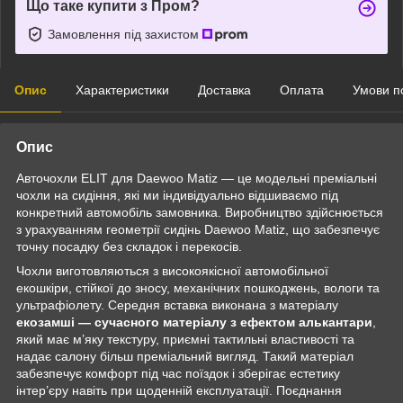
Що таке купити з Пром?
Замовлення під захистом
Опис
Характеристики
Доставка
Оплата
Умови п
Опис
Авточохли ELIT для Daewoo Matiz — це модельні преміальні
чохли на сидіння, які ми індивідуально відшиваємо під
конкретний автомобіль замовника. Виробництво здійснюється
з урахуванням геометрії сидінь Daewoo Matiz, що забезпечує
точну посадку без складок і перекосів.
Чохли виготовляються з високоякісної автомобільної
екошкіри, стійкої до зносу, механічних пошкоджень, вологи та
ультрафіолету. Середня вставка виконана з матеріалу
екозамші — сучасного матеріалу з ефектом алькантари
,
який має м’яку текстуру, приємні тактильні властивості та
надає салону більш преміальний вигляд. Такий матеріал
забезпечує комфорт під час поїздок і зберігає естетику
інтер’єру навіть при щоденній експлуатації. Поєднання