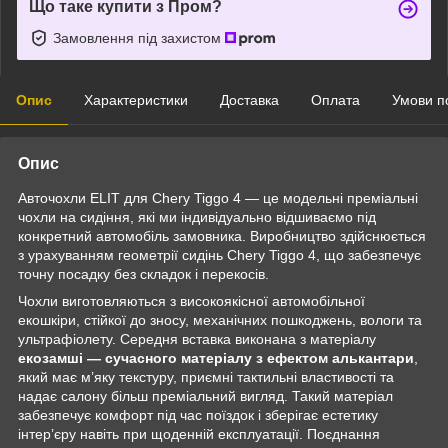
Що таке купити з Пром?
Замовлення під захистом
Опис
Характеристики
Доставка
Оплата
Умови п
Опис
Авточохли ELIT для Chery Tiggo 4 — це модельні преміальні
чохли на сидіння, які ми індивідуально відшиваємо під
конкретний автомобіль замовника. Виробництво здійснюється
з урахуванням геометрії сидінь Chery Tiggo 4, що забезпечує
точну посадку без складок і перекосів.
Чохли виготовляються з високоякісної автомобільної
екошкіри, стійкої до зносу, механічних пошкоджень, вологи та
ультрафіолету. Середня вставка виконана з матеріалу
екозамші — сучасного матеріалу з ефектом алькантари
,
який має м’яку текстуру, приємні тактильні властивості та
надає салону більш преміальний вигляд. Такий матеріал
забезпечує комфорт під час поїздок і зберігає естетику
інтер’єру навіть при щоденній експлуатації. Поєднання