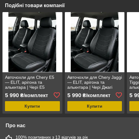
Подібні товари компанії
Авточохли для Chery E5
Авточохли для Chery Jaggi
Авто
— ELIT, арігона та
— ELIT, арігона та
Tigg
алькнтара | Чері Е5
алькнтара | Чері Джагі
альк
5 990
5 990
5 9
₴/комплект
₴/комплект
Купити
Купити
Про нас
100% позитивних з 13 відгуків за рік