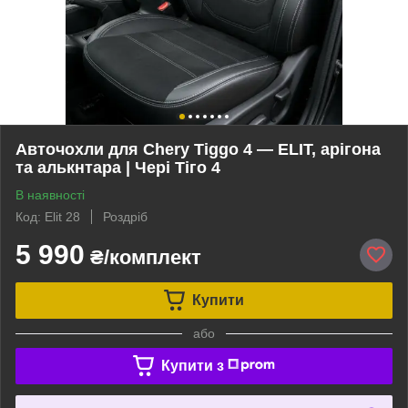
Авточохли для Chery Tiggo 4 — ELIT, арігона
та алькнтара | Чері Тіго 4
В наявності
Код: Elit 28
Роздріб
5 990
₴/комплект
Купити
або
Купити з