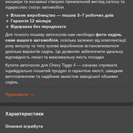
екошкіри та екозамші створює преміальний вигляд салону та
підкреслює статус автомобіля.
🔹
Власне виробництво — пошив 3–7 робочих днів
🔹
Гарантія 12 місяців
🔹
Відправка без передплати
Для точного пошиву авточохлів нам необхідні
фото сидінь
саме вашого автомобіля
, оскільки залежно від комплектації,
року випуску та типу кузова виробником встановлювалося
декілька варіантів сидінь. Це дозволяє забезпечити ідеальну
відповідність лекал та максимальну якість посадки.
Купити авточохли для Chery Tiggo 4 — означає отримати
індивідуально пошитий продукт із гарантією якості, швидким
виготовленням та надійним захистом заводської обшивки
сидінь.
Приховати
Характеристики
Основні атрибути