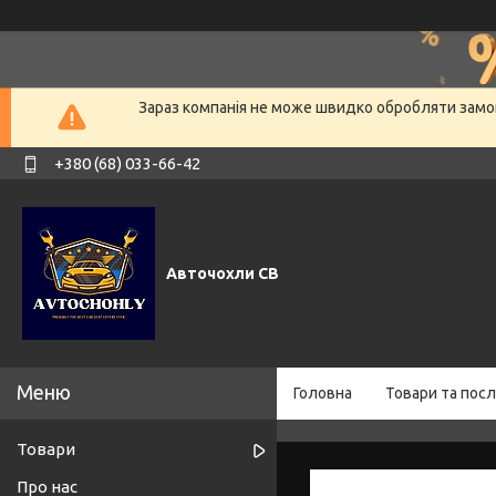
Зараз компанія не може швидко обробляти замов
+380 (68) 033-66-42
Авточохли СВ
Головна
Товари та посл
Товари
Про нас