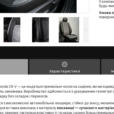
У компан
будь-яки
повернен
Характеристики
І
onda CR-V — це модельні преміальні чохли на сидіння, які ми інди
ь замовника. Виробництво здійснюється з урахуванням геометрії с
дку без складок і перекосів.
 з високоякісної автомобільної екошкіри, стійкої до зносу, механ
дня вставка виконана з матеріалу
екозамші — сучасного матеріа
уру, приємні тактильні властивості та надає салону більш преміаль