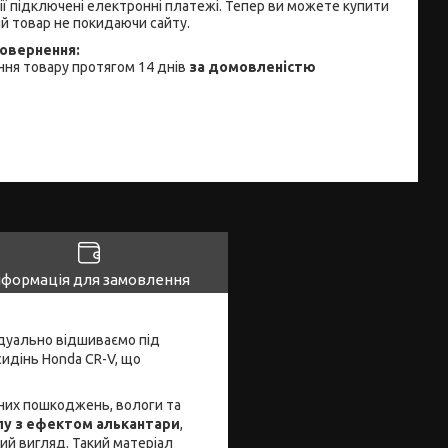
ії підключені електронні платежі. Тепер ви можете купити
й товар не покидаючи сайту.
ня товару протягом 14 днів
за домовленістю
нформація для замовлення
відуально відшиваємо під
идінь Honda CR-V, що
ічних пошкоджень, вологи та
лу з ефектом алькантари
,
ний вигляд. Такий матеріал