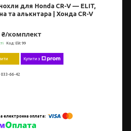
чохли для Honda CR-V — ELIT,
на та алькнтара | Хонда CR-V
0 ₴/комплект
ті
Код:
Elit 99
пити
Купити з
) 033-66-42