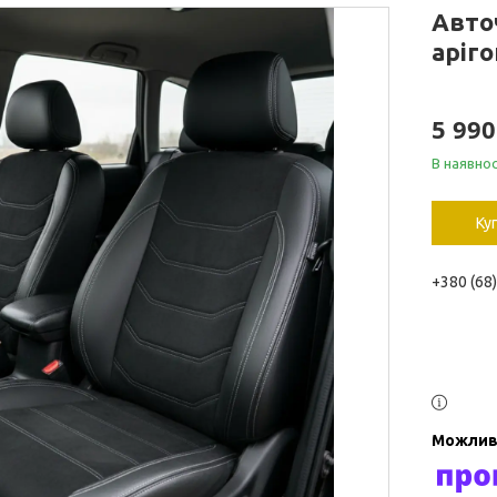
Авто
аріго
5 99
В наявнос
Ку
+380 (68