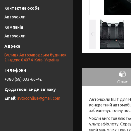
Авточохли
Авточохли
Вулиця Автозаводська будинок
2 індекс 04074, Київ, Україна
+380 (68) 033-66-42
Опис
avtocohliua@gmail.com
Авточохли ELIT для H
конкретний автомобіл
забезпечує точну поса
Чохли виготовляються
ультрафіолету. Сере
який має м’яку текст