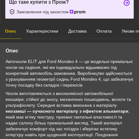
Що таке купити з Пром?
Замовлення під захистом
Опис
Характеристики
Доставка
Оплата
Умови п
Опис
Авточохли ELIT для Ford Mondeo 4 — це модельні преміальні
чохли на сидіння, які ми індивідуально відшиваємо під
конкретний автомобіль замовника. Виробництво здійснюється
з урахуванням геометрії сидінь Ford Mondeo 4, що забезпечує
точну посадку без складок і перекосів.
Чохли виготовляються з високоякісної автомобільної
екошкіри, стійкої до зносу, механічних пошкоджень, вологи та
ультрафіолету. Середня вставка виконана з матеріалу
екозамші — сучасного матеріалу з ефектом алькантари
,
який має м’яку текстуру, приємні тактильні властивості та
надає салону більш преміальний вигляд. Такий матеріал
забезпечує комфорт під час поїздок і зберігає естетику
інтер’єру навіть при щоденній експлуатації. Поєднання