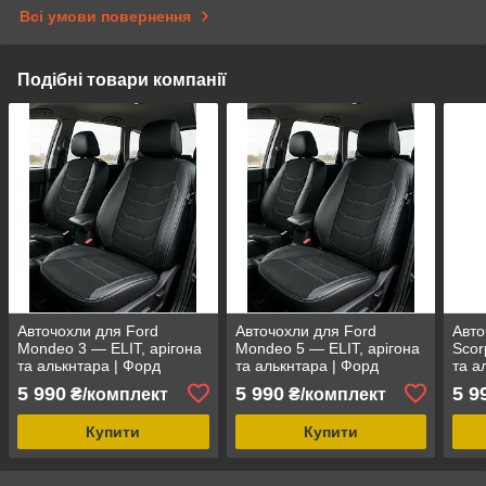
Всі умови повернення
Подібні товари компанії
Авточохли для Ford
Авточохли для Ford
Авто
Mondeo 3 — ELIT, арігона
Mondeo 5 — ELIT, арігона
Scor
та алькнтара | Форд
та алькнтара | Форд
та а
Мондео 3
Мондео 5
Скор
5 990
5 990
5 9
₴/комплект
₴/комплект
Купити
Купити