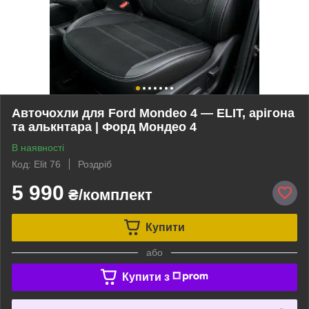
Авточохли для Ford Mondeo 4 — ELIT, арігона
та алькнтара | Форд Мондео 4
В наявності
Код: Elit 76
Роздріб
5 990
₴/комплект
Купити
або
Купити з