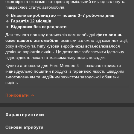
екошкіри та екозамші створює преміальний вигляд салону та
підкреслює статус автомобіля.
🔹
Власне виробництво — пошив 3–7 робочих днів
🔹
Гарантія 12 місяців
🔹
Відправка без передплати
Для точного пошиву авточохлів нам необхідні
фото сидінь
саме вашого автомобіля
, оскільки залежно від комплектації,
року випуску та типу кузова виробником встановлювалося
декілька варіантів сидінь. Це дозволяє забезпечити ідеальну
відповідність лекал та максимальну якість посадки.
Купити авточохли для Ford Mondeo 4 — означає отримати
індивідуально пошитий продукт із гарантією якості, швидким
виготовленням та надійним захистом заводської обшивки
сидінь.
Приховати
Характеристики
Основні атрибути