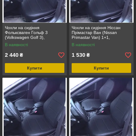
Чохли на сидіння
Чохли на сидіння Ніссан
Фольксваген Гольф 3
Прімастар Ван (Nissan
(Volkswagen Golf 3),
Primastar Van) 1+1,
універсальні авточохли з
універсальні авточохли з
В наявності
В наявності
екошкіри в Україні
екошкіри в Україні
2 440
1 530
₴
₴
Купити
Купити