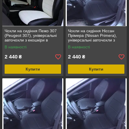
Чохли на сидіння Пежо 307
Чохли на сидіння Ніссан
(Peugeot 307), універсальні
Прімера (Nissan Primera),
авточохли з екошкіри в
універсальні авточохли з
Україні Чорно-білий
екошкіри в Україні
В наявності
В наявності
2 440
2 440
₴
₴
Купити
Купити