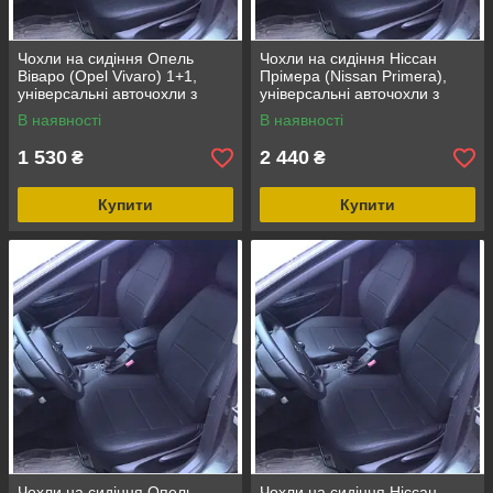
Чохли на сидіння Опель
Чохли на сидіння Ніссан
Віваро (Opel Vivaro) 1+1,
Прімера (Nissan Primera),
універсальні авточохли з
універсальні авточохли з
екошкіри в Україні
екошкіри в Україні
В наявності
В наявності
1 530
2 440
₴
₴
Купити
Купити
Чохли на сидіння Опель
Чохли на сидіння Ніссан