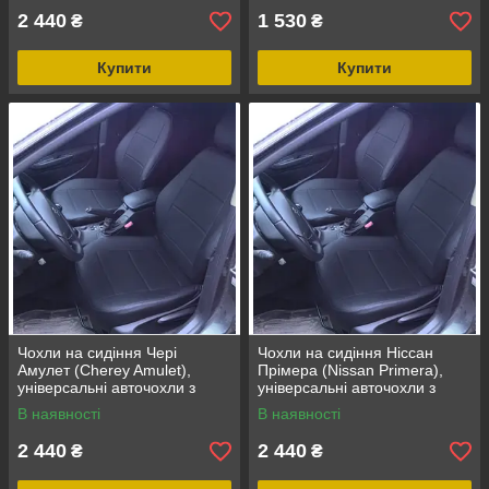
2 440
1 530
₴
₴
Купити
Купити
Чохли на сидіння Чері
Чохли на сидіння Ніссан
Амулет (Cherey Amulet),
Прімера (Nissan Primera),
універсальні авточохли з
універсальні авточохли з
екошкіри в Україні
екошкіри в Україні
В наявності
В наявності
2 440
2 440
₴
₴