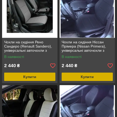
Чохли на сидіння Рено
Чохли на сидіння Ніссан
Сандеро (Renault Sandero),
Прімера (Nissan Primera),
універсальні авточохли з
універсальні авточохли з
екошкіри в Україні Чорно-
екошкіри в Україні
В наявності
В наявності
сірий
2 440
2 440
₴
₴
Купити
Купити