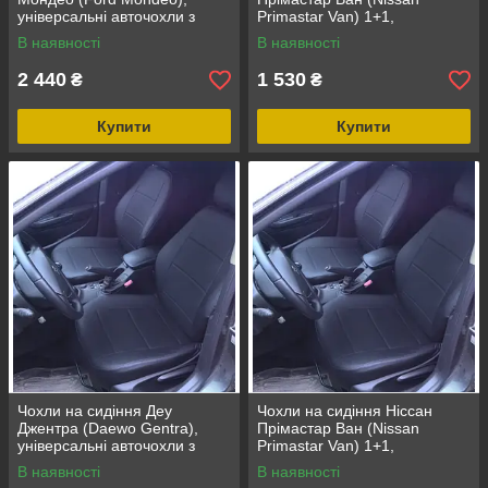
універсальні авточохли з
Primastar Van) 1+1,
екошкіри в Україні
універсальні авточохли з
В наявності
В наявності
екошкіри в Україні
2 440
1 530
₴
₴
Купити
Купити
Чохли на сидіння Деу
Чохли на сидіння Ніссан
Джентра (Daewo Gentra),
Прімастар Ван (Nissan
універсальні авточохли з
Primastar Van) 1+1,
екошкіри в Україні
універсальні авточохли з
В наявності
В наявності
екошкіри в Україні