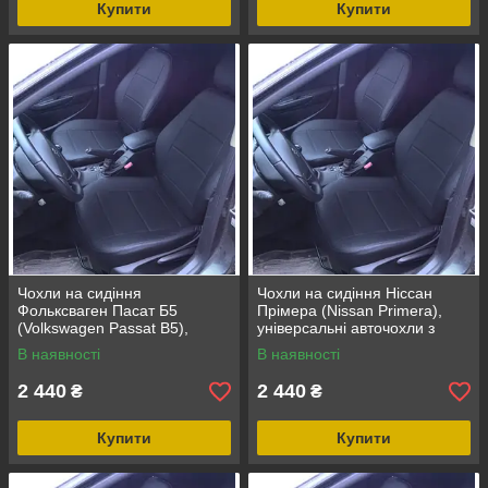
Купити
Купити
Чохли на сидіння
Чохли на сидіння Ніссан
Фольксваген Пасат Б5
Прімера (Nissan Primera),
(Volkswagen Passat B5),
універсальні авточохли з
універсальні авточохли з
екошкіри в Україні
В наявності
В наявності
екошкіри в Україні
2 440
2 440
₴
₴
Купити
Купити