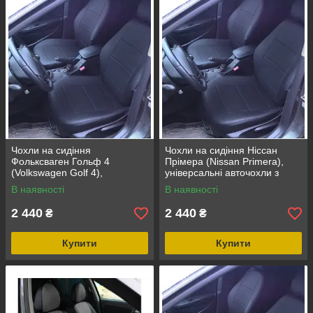
Чохли на сидіння
Чохли на сидіння Ніссан
Фольксваген Гольф 4
Прімера (Nissan Primera),
(Volkswagen Golf 4),
універсальні авточохли з
універсальні авточохли з
екошкіри в Україні
В наявності
В наявності
екошкіри в Україні
2 440
2 440
₴
₴
Купити
Купити