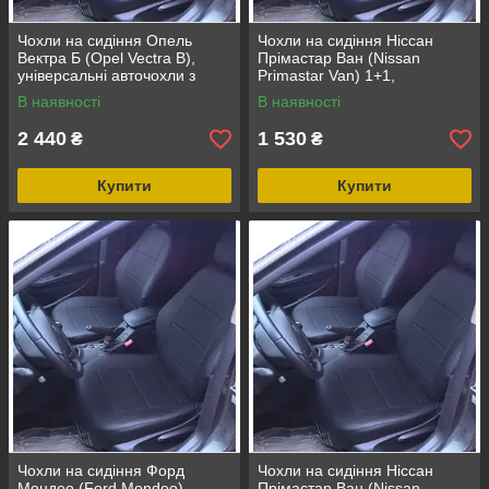
Чохли на сидіння Опель
Чохли на сидіння Ніссан
Вектра Б (Opel Vectra B),
Прімастар Ван (Nissan
універсальні авточохли з
Primastar Van) 1+1,
екошкіри в Україні
універсальні авточохли з
В наявності
В наявності
екошкіри в Україні
2 440
1 530
₴
₴
Купити
Купити
Чохли на сидіння Форд
Чохли на сидіння Ніссан
Мондео (Ford Mondeo),
Прімастар Ван (Nissan