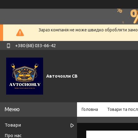
Зараз компанія не може швидко обробляти замов
+380 (68) 033-66-42
Авточохли СВ
Головна
Товари та посл
Товари
Про нас