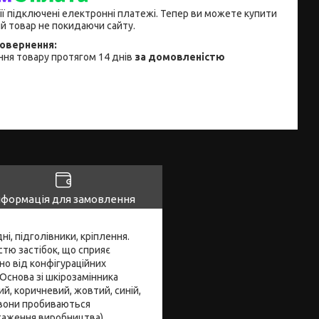
ії підключені електронні платежі. Тепер ви можете купити
й товар не покидаючи сайту.
ня товару протягом 14 днів
за домовленістю
нформація для замовлення
ні, підголівники, кріплення.
стю застібок, що сприяє
о від конфігураційних
Основа зі шкірозамінника
ий, коричневий, жовтий, синій,
, вони пробиваються
нтаження виробництва).