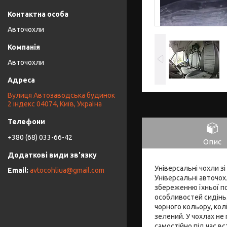
Авточохли
Авточохли
Вулиця Автозаводська будинок
2 індекс 04074, Київ, Україна
+380 (68) 033-66-42
Опис
Універсальні чохли зі
avtocohliua@gmail.com
Універсальні авточох
збереженню їхньої п
особливостей сидінь.
чорного кольору, колі
зелений. У чохлах не
самостійно під час в