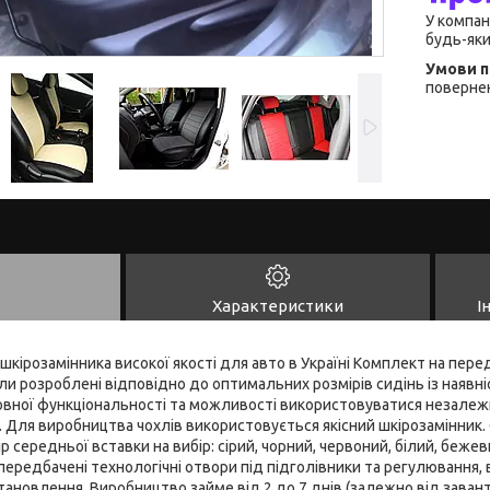
У компан
будь-яки
повернен
Характеристики
І
 шкірозамінника високої якості для авто в Україні Комплект на перед
ли розроблені відповідно до оптимальних розмірів сидінь із наявні
овної функціональності та можливості використовуватися незалежн
 Для виробництва чохлів використовується якісний шкірозамінник. 
р середньої вставки на вибір: сірий, чорний, червоний, білий, бежев
 передбачені технологічні отвори під підголівники та регулювання
становлення. Виробництво займе від 2 до 7 днів (залежно від зава