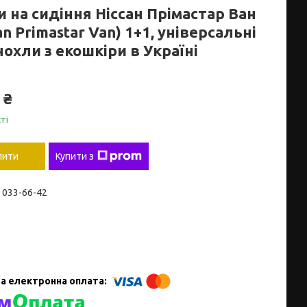
 на сидіння Ніссан Прімастар Ван
an Primastar Van) 1+1, універсальні
охли з екошкіри в Україні
 ₴
ті
пити
Купити з
) 033-66-42