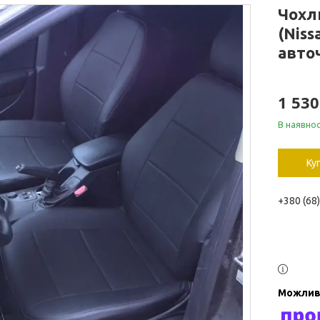
Чохли
(Niss
авточ
1 530
В наявнос
Ку
+380 (68