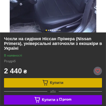
Чохли на сидіння Ніссан Прімера (Nissan
Primera), універсальні авточохли з екошкіри в
Україні
В наявності
Роздріб
2 440
₴
Купити
або
Купити з