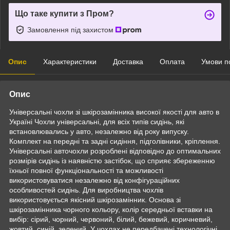
Що таке купити з Пром?
Замовлення під захистом
Опис
Характеристики
Доставка
Оплата
Умови п
Опис
Універсальні чохли зі шкірозамінника високої якості для авто в
Україні Чохли універсальні, для всіх типів сидінь, які
встановлювались у авто, незалежно від року випуску.
Комплект на передні та задні сидіння, підголівники, кріплення.
Універсальні авточохли розроблені відповідно до оптимальних
розмірів сидінь із наявністю застібок, що сприяє збереженню
їхньої повної функціональності та можливості
використовуватися незалежно від конфігураційних
особливостей сидінь. Для виробництва чохлів
використовується якісний шкірозамінник. Основа зі
шкірозамінника чорного кольору, колір середньої вставки на
вибір: сірий, чорний, червоний, білий, бежевий, коричневий,
жовтий, синій, зелений. У чохлах не передбачені технологічні