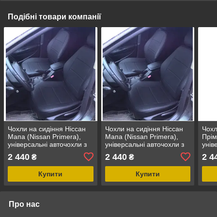
Подібні товари компанії
Чохли на сидіння Ніссан
Чохли на сидіння Ніссан
Чохл
Мапа (Nissan Primera),
Мапа (Nissan Primera),
Прім
універсальні авточохли з
універсальні авточохли з
унів
екошкіри в Україні
екошкіри в Україні
екош
2 440
2 440
2 4
₴
₴
Купити
Купити
Про нас