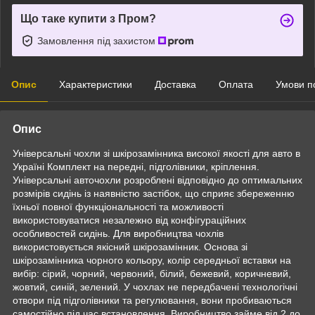
Що таке купити з Пром?
Замовлення під захистом
Опис
Характеристики
Доставка
Оплата
Умови п
Опис
Універсальні чохли зі шкірозамінника високої якості для авто в
Україні Комплект на передні, підголівники, кріплення.
Універсальні авточохли розроблені відповідно до оптимальних
розмірів сидінь із наявністю застібок, що сприяє збереженню
їхньої повної функціональності та можливості
використовуватися незалежно від конфігураційних
особливостей сидінь. Для виробництва чохлів
використовується якісний шкірозамінник. Основа зі
шкірозамінника чорного кольору, колір середньої вставки на
вибір: сірий, чорний, червоний, білий, бежевий, коричневий,
жовтий, синій, зелений. У чохлах не передбачені технологічні
отвори під підголівники та регулювання, вони пробиваються
самостійно під час встановлення. Виробництво займе від 2 до