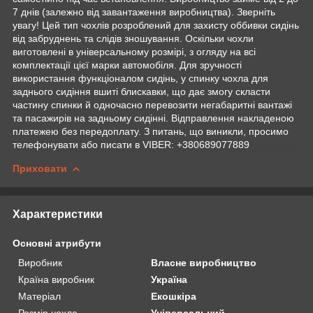
7 днів (залежно від завантаження виробництва). Зверніть
увагу! Цей тип чохлів розроблений для захисту оббивки сидінь
від забруднень та слідів зношування. Оскільки чохли
виготовлені в універсальному розмірі, з огляду на всі
комплектації цієї марки автомобіля. Для зручності
використання функціоналом сидінь, у спинку чохла для
заднього сидіння вшиті блискавки, що дає змогу скласти
частину спинки й одночасно перевозити негабаритні вантажі
та пасажирів на задньому сидінні. Відправлення накладеною
платежею без передоплату. З питань, що виникли, просимо
телефонувати або писати в VIBER: +380689077889
Приховати
Характеристики
Основні атрибути
Виробник
Власне виробництво
Країна виробник
Україна
Матеріал
Екошкіра
Розмір чохла
Універсальний