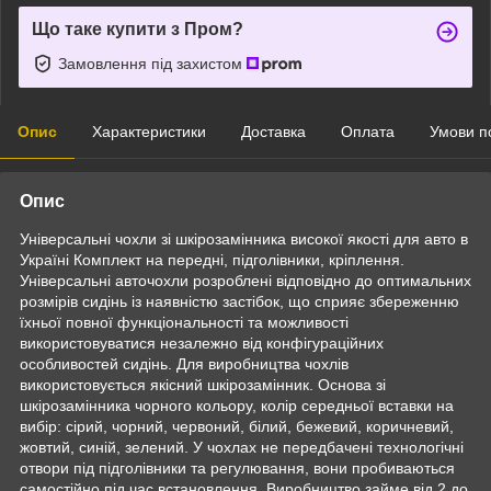
Що таке купити з Пром?
Замовлення під захистом
Опис
Характеристики
Доставка
Оплата
Умови п
Опис
Універсальні чохли зі шкірозамінника високої якості для авто в
Україні Комплект на передні, підголівники, кріплення.
Універсальні авточохли розроблені відповідно до оптимальних
розмірів сидінь із наявністю застібок, що сприяє збереженню
їхньої повної функціональності та можливості
використовуватися незалежно від конфігураційних
особливостей сидінь. Для виробництва чохлів
використовується якісний шкірозамінник. Основа зі
шкірозамінника чорного кольору, колір середньої вставки на
вибір: сірий, чорний, червоний, білий, бежевий, коричневий,
жовтий, синій, зелений. У чохлах не передбачені технологічні
отвори під підголівники та регулювання, вони пробиваються
самостійно під час встановлення. Виробництво займе від 2 до