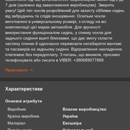
7 днів (залежно від завантаження виробництва). Зверніть
увагу! Цей тип чохлів розроблений для захисту оббивки сидінь
від забруднень та слідів зношування. Оскільки чохли
виготовлені в універсальному розмірі, з огляду на всі
комплектації цієї марки автомобіля. Для зручності
використання функціоналом сидінь, у спинку чохла для
заднього сидіння вшиті блискавки, що дає змогу скласти
частину спинки й одночасно перевозити негабаритні вантажі
та пасажирів на задньому сидінні. Відправлення накладеною
платежею без передоплату. З питань, що виникли, просимо
телефонувати або писати в VIBER: +380689077889
Приховати
Характеристики
Основні атрибути
Виробник
Власне виробництво
Країна виробник
Україна
Матеріал
Екошкіра
Розмір чохла
Універсальний