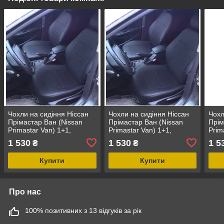
Чохли на сидіння Ніссан
Чохли на сидіння Ніссан
Чохл
Прімастар Ван (Nissan
Прімастар Ван (Nissan
Прім
Primastar Van) 1+1,
Primastar Van) 1+1,
Prim
універсальні авточохли з
універсальні авточохли з
унів
1 530
1 530
1 5
₴
₴
екошкіри в Україні
екошкіри в Україні
екош
Купити
Купити
Про нас
100% позитивних з 13 відгуків за рік