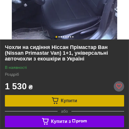
Чохли на сидіння Ніссан Прімастар Ван
(Nissan Primastar Van) 1+1, універсальні
авточохли з екошкіри в Україні
В наявності
Роздріб
1 530
₴
Купити
або
Купити з