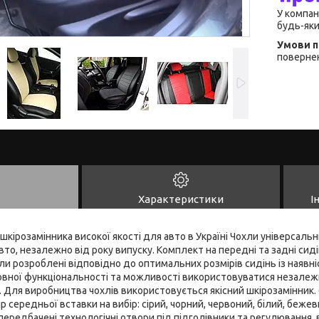
У компан
будь-яки
повернен
Характеристики
І
 шкірозамінника високої якості для авто в Україні Чохли універсальні,
то, незалежно від року випуску. Комплект на передні та задні сидін
ли розроблені відповідно до оптимальних розмірів сидінь із наявні
овної функціональності та можливості використовуватися незалежн
 Для виробництва чохлів використовується якісний шкірозамінник. 
р середньої вставки на вибір: сірий, чорний, червоний, білий, бежев
 передбачені технологічні отвори під підголівники та регулювання