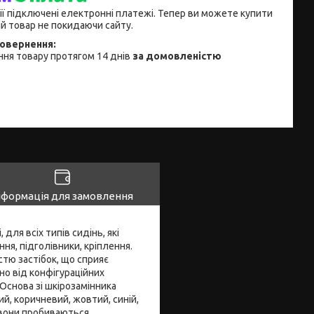
ії підключені електронні платежі. Тепер ви можете купити
й товар не покидаючи сайту.
ня товару протягом 14 днів
за домовленістю
нформація для замовлення
 для всіх типів сидінь, які
ня, підголівники, кріплення.
стю застібок, що сприяє
о від конфігураційних
Основа зі шкірозамінника
ий, коричневий, жовтий, синій,
, вони пробиваються