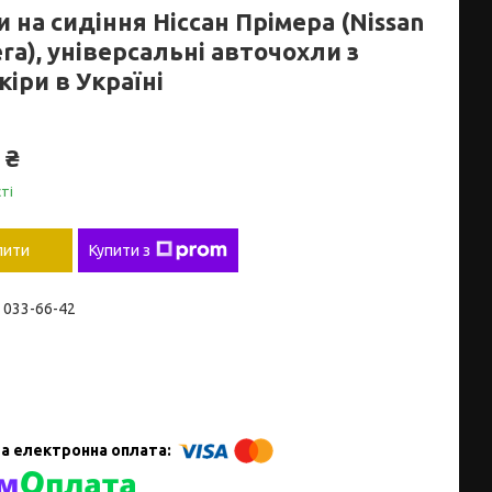
 на сидіння Ніссан Прімера (Nissan
ra), універсальні авточохли з
іри в Україні
 ₴
ті
пити
Купити з
) 033-66-42