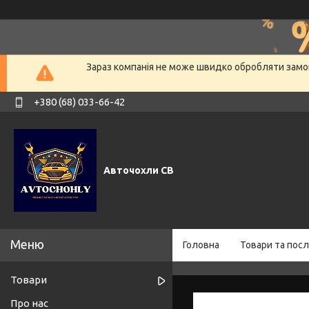
Зараз компанія не може швидко обробляти замов
+380 (68) 033-66-42
Авточохли СВ
Головна
Товари та посл
Товари
Про нас