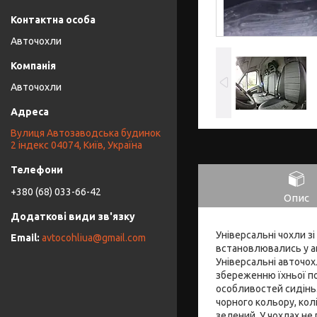
Авточохли
Авточохли
Вулиця Автозаводська будинок
2 індекс 04074, Київ, Україна
+380 (68) 033-66-42
Опис
Універсальні чохли зі
avtocohliua@gmail.com
встановлювались у ав
Універсальні авточох
збереженню їхньої п
особливостей сидінь.
чорного кольору, колі
зелений. У чохлах не