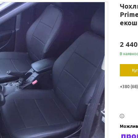
Чохли
Prime
екошк
2 440
В наявнос
Ку
+380 (68