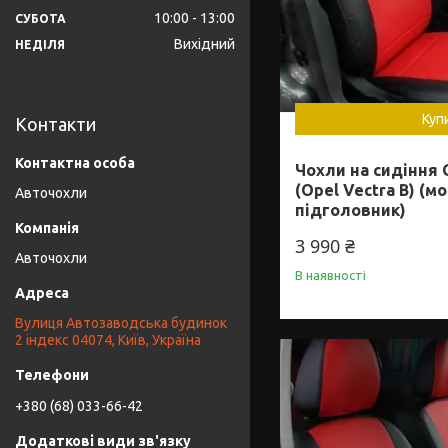
10:00
13:00
СУБОТА
Вихідний
НЕДІЛЯ
Куп
Контакти
Чохли на сидіння 
(Opel Vectra B) (м
Авточохли
підголовник)
3 990 ₴
Авточохли
В наявності
Вулиця Автозаводська будинок
2 індекс 04074, Київ, Україна
+380 (68) 033-66-42