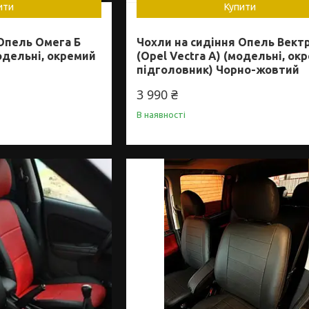
ити
Купити
Опель Омега Б
Чохли на сидіння Опель Вект
одельні, окремий
(Opel Vectra A) (модельні, ок
підголовник) Чорно-жовтий
3 990 ₴
В наявності