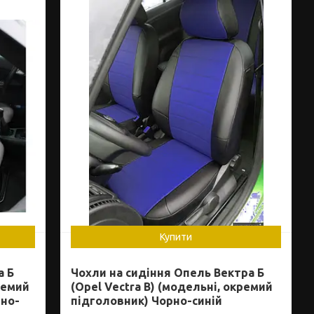
Купити
а Б
Чохли на сидіння Опель Вектра Б
ремий
(Opel Vectra B) (модельні, окремий
рно-
підголовник) Чорно-синій