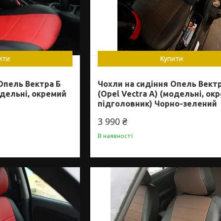
ити
Купити
Опель Вектра Б
Чохли на сидіння Опель Вект
одельні, окремий
(Opel Vectra A) (модельні, ок
підголовник) Чорно-зелений
3 990 ₴
В наявності