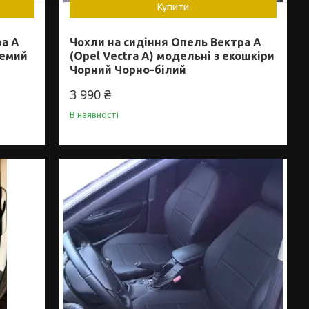
Купити
ра А
Чохли на сидіння Опель Вектра А
ремий
(Opel Vectra A) модельні з екошкіри
Чорний Чорно-білий
3 990 ₴
В наявності