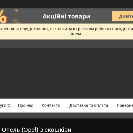
лення та повідомлення, оскільки за її графіком роботи сьогодні 
днем.
уги
Про нас
Контакти
Доставка та оплата
Поверне
 Опель (Opel) з екошкіри