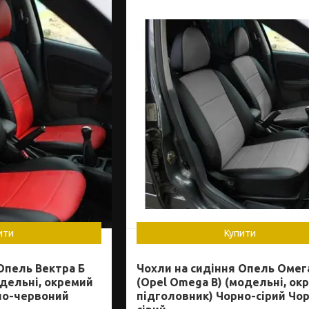
ити
Купити
Опель Вектра Б
Чохли на сидіння Опель Омег
одельні, окремий
(Opel Omega B) (модельні, ок
но-червоний
підголовник) Чорно-сірий Чо