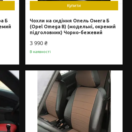
Купити
а Б
Чохли на сидіння Опель Омега Б
ремий
(Opel Omega B) (модельні, окремий
підголовник) Чорно-бежевий
3 990 ₴
В наявності