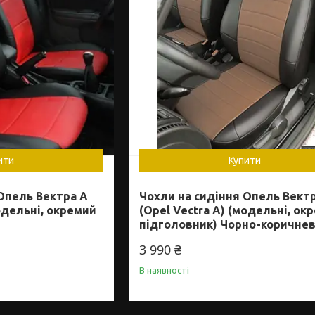
ити
Купити
Опель Вектра А
Чохли на сидіння Опель Вект
модельні, окремий
(Opel Vectra A) (модельні, ок
підголовник) Чорно-коричне
3 990 ₴
В наявності