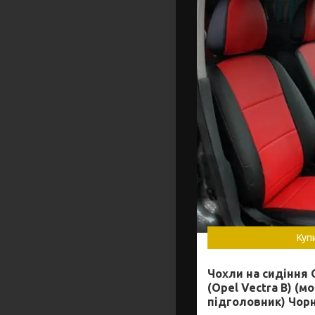
Куп
Чохли на сидіння 
(Opel Vectra B) (м
підголовник) Чор