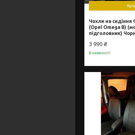
Куп
Чохли на сидіння 
(Opel Omega B) (м
підголовник) Чор
3 990 ₴
В наявності