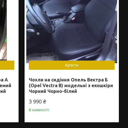
Купити
ра А
Чохли на сидіння Опель Вектра Б
ремий
(Opel Vectra B) модельні з екошкіри
вий
Чорний Чорно-білий
3 990 ₴
В наявності