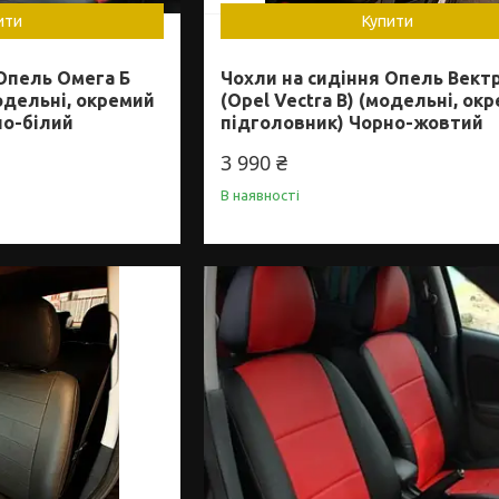
ити
Купити
Опель Омега Б
Чохли на сидіння Опель Вектр
одельні, окремий
(Opel Vectra B) (модельні, ок
но-білий
підголовник) Чорно-жовтий
3 990 ₴
В наявності