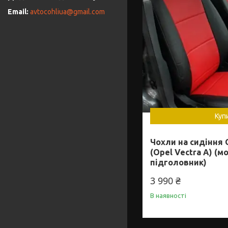
avtocohliua@gmail.com
Куп
Чохли на сидіння 
(Opel Vectra A) (
підголовник)
3 990 ₴
В наявності