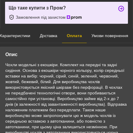
Що таке купити з Пром?
Замовлення під захистом
Характеристики
Доставка
Оплата
Умови повернення
Опис
Чохли модельні з екошкіри. Комплект на передні та задні
сидіння. Основа з екошкіри чорного кольору, колір середньої
вставки на вибір: чорний, сірий, синій, зелений, червоний,
жовтий, бежевий, білий. Для виробництва чохлів
використовується якісний шкірзам без перфорації. В чохлах
не передбачені технологічні отвори, вони пробиваються
самостійно при установці. Виробництво займе від 2-х до 7
днів (в залежності від завантаженості виробництва). Відправка
наложеним платежем без передплати. Також наше
виробництво може запропонувати цю ж модель чохлів із
середньою вставкою з автотканини, або повністю з
автотканини, при цьому ціна залишиться незмінною. При
виробництві чохлів з автотканини використовується чорна