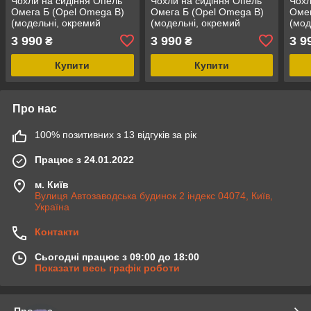
Чохли на сидіння Опель
Чохли на сидіння Опель
Чохл
Омега Б (Opel Omega B)
Омега Б (Opel Omega B)
Омег
(модельні, окремий
(модельні, окремий
(мод
підголовник) Чорно-білий
підголовник) Чорно-
підг
3 990
3 990
3 9
₴
₴
бежевий
чер
Купити
Купити
Про нас
100% позитивних з 13 відгуків за рік
Працює з 24.01.2022
м. Київ
Вулиця Автозаводська будинок 2 індекс 04074, Київ,
Україна
Контакти
Сьогодні працює з 09:00 до 18:00
Показати весь графік роботи
Про нас