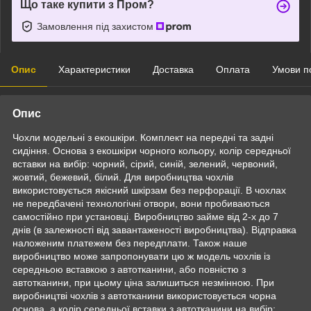
Що таке купити з Пром?
Замовлення під захистом
Опис
Характеристики
Доставка
Оплата
Умови п
Опис
Чохли модельні з екошкіри. Комплект на передні та задні
сидіння. Основа з екошкіри чорного кольору, колір середньої
вставки на вибір: чорний, сірий, синій, зелений, червоний,
жовтий, бежевий, білий. Для виробництва чохлів
використовується якісний шкірзам без перфорації. В чохлах
не передбачені технологічні отвори, вони пробиваються
самостійно при установці. Виробництво займе від 2-х до 7
днів (в залежності від завантаженості виробництва). Відправка
наложеним платежем без передплати. Також наше
виробництво може запропонувати цю ж модель чохлів із
середньою вставкою з автотканини, або повністю з
автотканини, при цьому ціна залишиться незмінною. При
виробництві чохлів з автотканини використовується чорна
основа, а колір середньої вставки з автотканини на вибір: