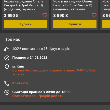
Чохли на сидіння Опель
Чохли на сидіння Опель
Чохл
Вектра Б (Opel Vectra B)
Вектра Б (Opel Vectra B)
Вект
(модельні, окремий
(модельні, окремий
(мод
підголовник)
підголовник) Чорно-
підг
3 990
3 990
3 9
₴
₴
червоний
Чорн
Купити
Купити
Про нас
100% позитивних з 13 відгуків за рік
Працює з 24.01.2022
м. Київ
Вулиця Автозаводська будинок 2 індекс 04074, Київ,
Україна
Контакти
Сьогодні працює з 09:00 до 18:00
Показати весь графік роботи