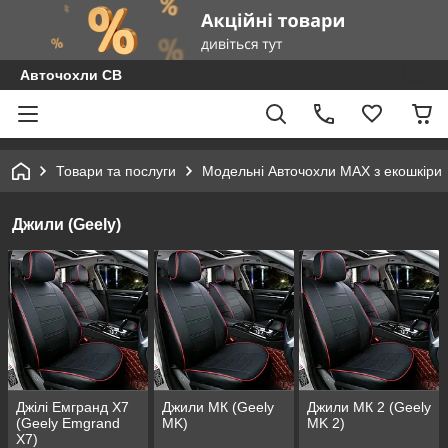
Авточохли СВ
Товари та послуги
Модельні Авточохли MAX з екошкіри
Джили (Geely)
Джілі Емгранд Х7
Джили МК (Geely
Джили МК 2 (Geely
(Geely Emgrand
MK)
MK 2)
X7)