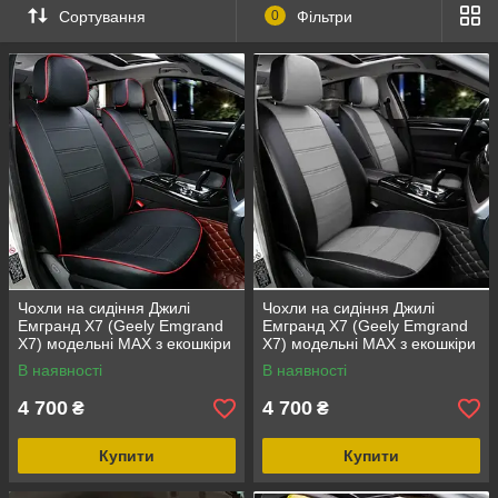
Сортування
0
Фільтри
Чохли на сидіння Джилі
Чохли на сидіння Джилі
Емгранд Х7 (Geely Emgrand
Емгранд Х7 (Geely Emgrand
X7) модельні MAX з екошкіри
X7) модельні MAX з екошкіри
Чорно-сірий, графіт
В наявності
В наявності
4 700
4 700
₴
₴
Купити
Купити