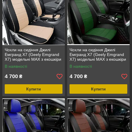
Чохли на сидіння Джилі
Чохли на сидіння Джилі
Емгранд Х7 (Geely Emgrand
Емгранд Х7 (Geely Emgrand
X7) модельні MAX з екошкіри
X7) модельні MAX з екошкіри
Чорно-бежевий
Чорно-зелений
В наявності
В наявності
4 700
4 700
₴
₴
Купити
Купити