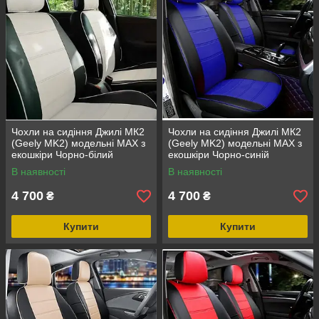
Чохли на сидіння Джилі МК2
Чохли на сидіння Джилі МК2
(Geely MK2) модельні MAX з
(Geely MK2) модельні MAX з
екошкіри Чорно-білий
екошкіри Чорно-синій
В наявності
В наявності
4 700
4 700
₴
₴
Купити
Купити