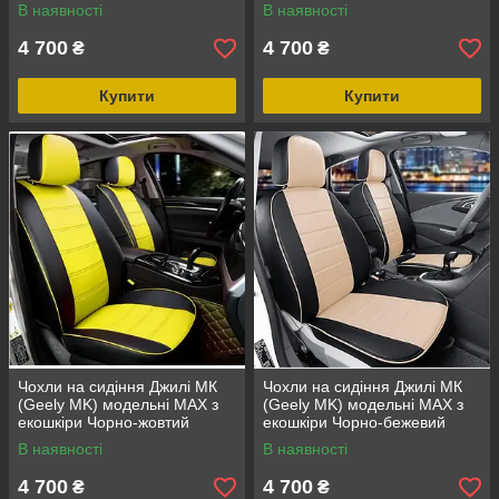
В наявності
В наявності
4 700
4 700
₴
₴
Купити
Купити
Чохли на сидіння Джилі МК
Чохли на сидіння Джилі МК
(Geely MK) модельні MAX з
(Geely MK) модельні MAX з
екошкіри Чорно-жовтий
екошкіри Чорно-бежевий
В наявності
В наявності
4 700
4 700
₴
₴