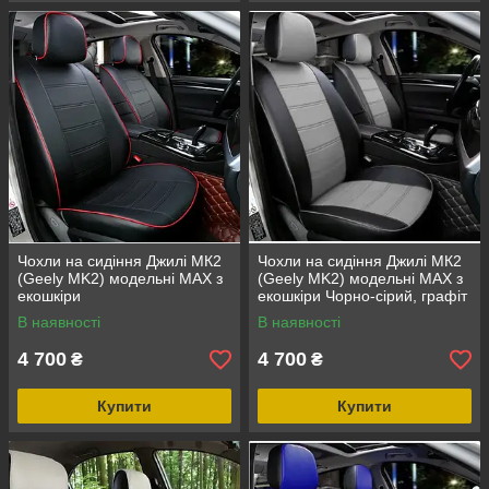
Чохли на сидіння Джилі МК2
Чохли на сидіння Джилі МК2
(Geely MK2) модельні MAX з
(Geely MK2) модельні MAX з
екошкіри
екошкіри Чорно-сірий, графіт
В наявності
В наявності
4 700
4 700
₴
₴
Купити
Купити