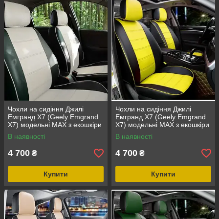
Чохли на сидіння Джилі
Чохли на сидіння Джилі
Емгранд Х7 (Geely Emgrand
Емгранд Х7 (Geely Emgrand
X7) модельні MAX з екошкіри
X7) модельні MAX з екошкіри
Чорно-білий
Чорно-жовтий
В наявності
В наявності
4 700
4 700
₴
₴
Купити
Купити