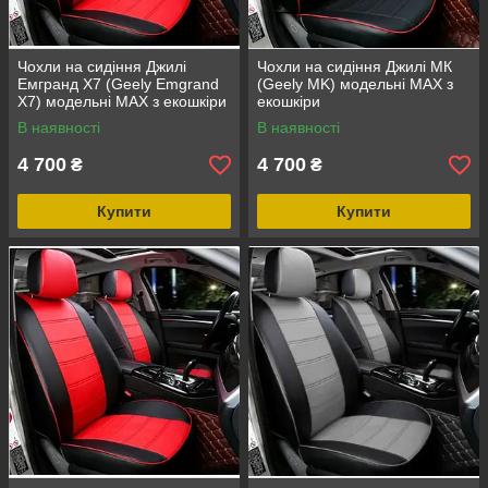
Чохли на сидіння Джилі
Чохли на сидіння Джилі МК
Емгранд Х7 (Geely Emgrand
(Geely MK) модельні MAX з
X7) модельні MAX з екошкіри
екошкіри
Чорно-червоний
В наявності
В наявності
4 700
4 700
₴
₴
Купити
Купити