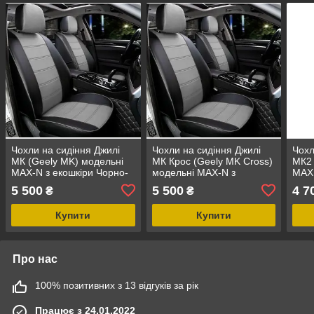
Чохли на сидіння Джилі
Чохли на сидіння Джилі
Чохл
МК (Geely MK) модельні
МК Крос (Geely MK Cross)
МК2 
MAX-N з екошкіри Чорно-
модельні MAX-N з
MAX 
сірий, графіт
екошкіри Чорно-сірий,
біли
5 500
5 500
4 7
₴
₴
графіт
Купити
Купити
Про нас
100% позитивних з 13 відгуків за рік
Працює з 24.01.2022