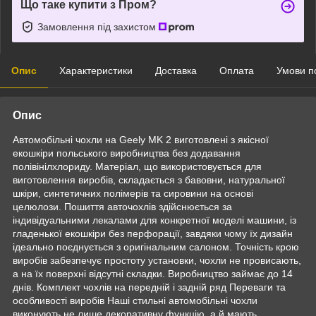
Що таке купити з Пром?
Замовлення під захистом
Опис
Характеристики
Доставка
Оплата
Умови п
Опис
Автомобільні чохли на Geely MK 2 виготовлені з якісної
екошкіри польського виробництва без додавання
полівінілхлориду. Матеріал, що використовується для
виготовлення виробів, складається з бавовни, натуральної
шкіри, синтетичних полімерів та сировини на основі
целюлози. Пошиття авточохлів здійснюється за
індивідуальними лекалами для конкретної моделі машини, із
гладенької екошкіри без перфорації, завдяки чому їх дизайн
ідеально поєднується з оригінальним салоном. Точність крою
виробів забезпечує простоту установки, чохли не провисають,
а на їх поверхні відсутні складки. Виробництво займає до 14
днів. Комплект чохлів на передній і задній ряд Переваги та
особливості виробів Наші стильні автомобільні чохли
виконують не лише декоративну функцію, а й мають