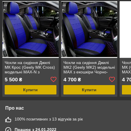
Чохли на сидіння Джилі
Чохли на сидіння Джилі
Чохл
МК Крос (Geely MK Cross)
МК2 (Geely MK2) модельні
МК (
модельні MAX-N з
MAX з екошкіри Чорно-
MAX 
екошкіри Чорно-синій
синій
сіри
5 500
4 700
4 7
₴
₴
Купити
Купити
Про нас
100% позитивних з 13 відгуків за рік
Працює з 24.01.2022