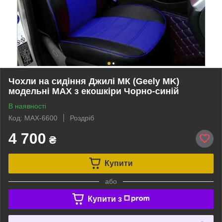
Чохли на сидіння Джилі МК (Geely MK)
модельні MAX з екошкіри Чорно-синій
В наявності
Код: MAX-6600
Роздріб
4 700
₴
Купити
або
Купити з