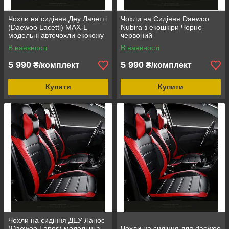
Чохли на сидіння Деу Лачетті
Чохли на Сидіння Daewoo
(Daewoo Lacetti) MAX-L
Nubira з екошкіри Чорно-
модельні авточохли екокожу
червоний
арігона
В наявності
В наявності
5 990
5 990
₴/комплект
₴/комплект
Купити
Купити
Чохли на сидіння ДЕУ Ланос
(Daewoo Lanos) модельні з
Чохли на сидіння для daewoo