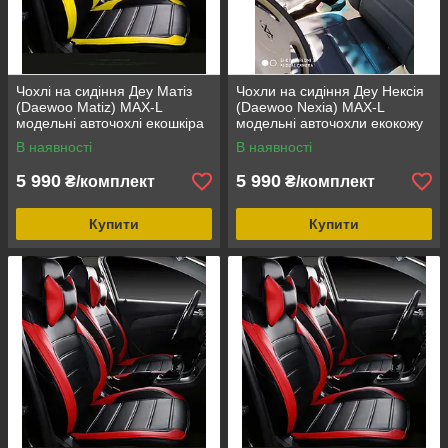
Чохлі на сидіння Деу Матіз
Чохли на сидіння Деу Нексія
(Daewoo Matiz) MAX-L
(Daewoo Nexia) MAX-L
модельні авточохлі екошкіра
модельні авточохли екокожу
арігона
арігона
В наявності
В наявності
5 990
5 990
₴/комплект
₴/комплект
Купити
Купити