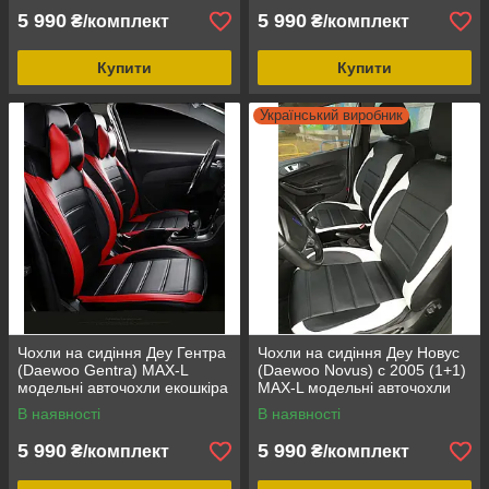
5 990
5 990
₴/комплект
₴/комплект
Купити
Купити
Український виробник
Чохли на сидіння Деу Гентра
Чохли на сидіння Деу Новус
(Daewoo Gentra) MAX-L
(Daewoo Novus) с 2005 (1+1)
модельні авточохли екошкіра
MAX-L модельні авточохли
аригона
екошкіра арігона
В наявності
В наявності
5 990
5 990
₴/комплект
₴/комплект