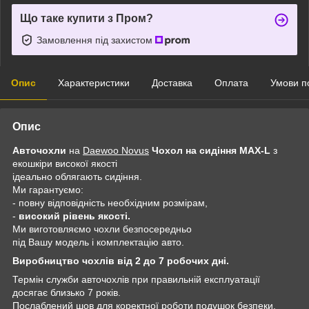
Що таке купити з Пром?
Замовлення під захистом
Опис
Характеристики
Доставка
Оплата
Умови п
Опис
Авточохли
на
Daewoo Novus
Чохол на сидіння MAX-L
з
екошкіри високої якості
ідеально облягають сидіння.
Ми гарантуємо:
- повну відповідність необхідним розмірам,
-
високий рівень якості.
Ми виготовляємо чохли безпосередньо
під Вашу модель і комплектацію авто.
Виробництво чохлів від 2 до 7 робочих дні.
Термін служби авточохлів при правильній експлуатації
досягає близько 7 років.
Послаблений шов для коректної роботи подушок безпеки.