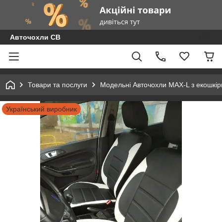
Авточохли СВ
Товари та послуги
Модельні Авточохли MAX-L з екошкір
Український виробник