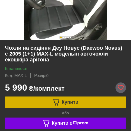
Чохли на сидіння Деу Новус (Daewoo Novus)
с 2005 (1+1) MAX-L модельні авточохли
екошкіра арігона
В наявності
Код: MAX-L
Роздріб
5 990
₴/комплект
Купити
або
Купити з