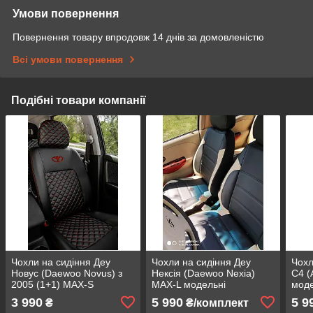
Умови повернення
Повернення товару впродовж 14 днів за домовленістю
Всі умови повернення
Подібні товари компанії
Чохли на сидіння Деу
Чохли на сидіння Деу
Чохл
Новус (Daewoo Novus) з
Нексія (Daewoo Nexia)
С4 (
2005 (1+1) MAX-S
MAX-L модельні
моде
екошкіра преміум арагона
авточохли екокожу арігона
екош
3 990
5 990
5 9
₴
₴/комплект