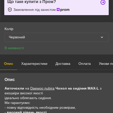
Що таке купити з Пром?
Замовлення під захистом
Колір
Червоний
В наявності
Опис
Характеристики
Доставка
Оплата
Умови п
Опис
Авточохли
на
Daewoo nubira
Чохол на сидіння MAX-L
з
екошкіри високої якості
ідеально облягають сидіння.
Ми гарантуємо:
- повну відповідність необхідним розмірам,
-
високий рівень якості.