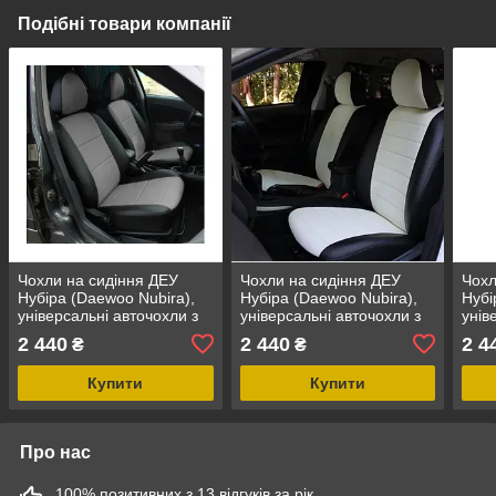
Подібні товари компанії
Чохли на сидіння ДЕУ
Чохли на сидіння ДЕУ
Чохл
Нубіра (Daewoo Nubira),
Нубіра (Daewoo Nubira),
Нубі
універсальні авточохли з
універсальні авточохли з
унів
екошкіри в Україні Чорно-
екошкіри в Україні Чорно-
екош
2 440
2 440
2 4
₴
₴
сірий
білий
чер
Купити
Купити
Про нас
100% позитивних з 13 відгуків за рік