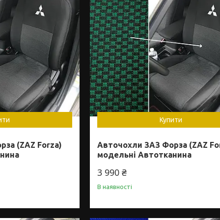
ити
Купити
за (ZAZ Forza)
Авточохли ЗАЗ Форза (ZAZ Fo
анина
модельні Автотканина
3 990 ₴
В наявності