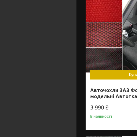
Куп
Авточохли ЗАЗ Фор
модельні Автотк
3 990 ₴
В наявності