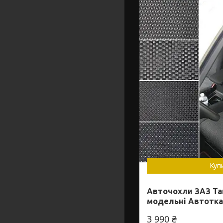
Куп
Авточохли ЗАЗ Тав
модельні Автотк
3 990 ₴