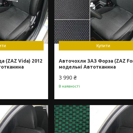
ити
Купити
а (ZAZ Vida) 2012
Авточохли ЗАЗ Форза (ZAZ Fo
втотканина
модельні Автотканина
3 990 ₴
В наявності