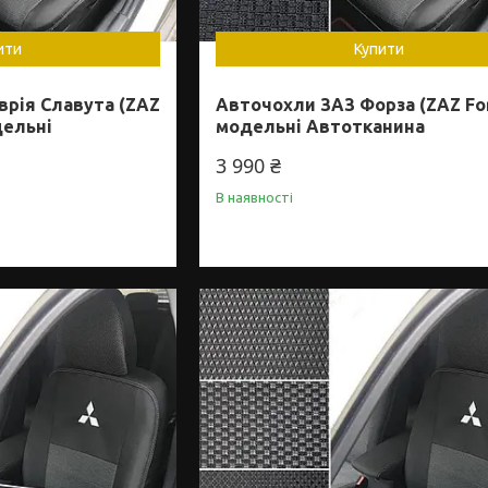
ити
Купити
врія Славута (ZAZ
Авточохли ЗАЗ Форза (ZAZ Fo
дельні
модельні Автотканина
3 990 ₴
В наявності