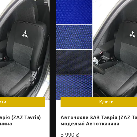
ити
Купити
рія (ZAZ Tavria)
Авточохли ЗАЗ Таврія (ZAZ Ta
анина
модельні Автотканина
3 990 ₴