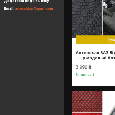
avtocohliua@gmail.com
Куп
Авточохли ЗАЗ Від
- ... р модельні А
3 990 ₴
В наявності