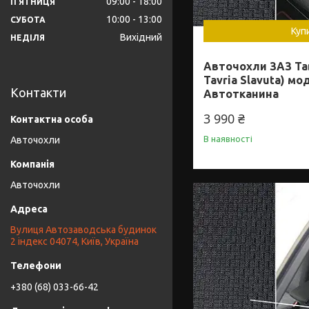
09:00
18:00
ПʼЯТНИЦЯ
10:00
13:00
СУБОТА
Куп
Вихідний
НЕДІЛЯ
Авточохли ЗАЗ Та
Tavria Slavuta) мо
Контакти
Автотканина
3 990 ₴
В наявності
Авточохли
Авточохли
Вулиця Автозаводська будинок
2 індекс 04074, Київ, Україна
+380 (68) 033-66-42