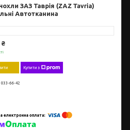
охли ЗАЗ Таврія (ZAZ Tavria)
льні Автотканина
 ₴
ті
пити
Купити з
) 033-66-42