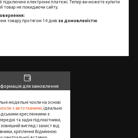
ії підключені електронні платежі. Тепер ви можете купити
й товар не покидаючи сайту.
ня товару протягом 14 днів
за домовленістю
нформація для замовлення
льні модельні чохли на основі
чохли з автотканини
, ідеально
водськими кресленнями з
передні та задні підлокітники,
овнішній вигляд і захист від
овники, кріплення Відмінною
ру центральної вставки