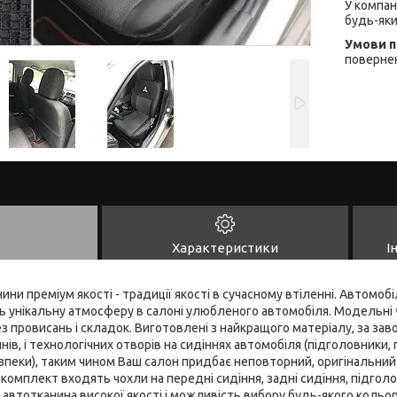
У компан
будь-яки
повернен
Характеристики
І
ни преміум якості - традиції якості в сучасному втіленні. Автомобі
ь унікальну атмосферу в салоні улюбленого автомобіля. Модельні
з провисань і складок. Виготовлені з найкращого матеріалу, за за
нів, і технологічних отворів на сидіннях автомобіля (підголовники, 
зпеки), таким чином Ваш салон придбає неповторний, оригінальний з
В комплект входять чохли на передні сидіння, задні сидіння, підгол
 автотканина високої якості і можливість вибору будь-якого кольо