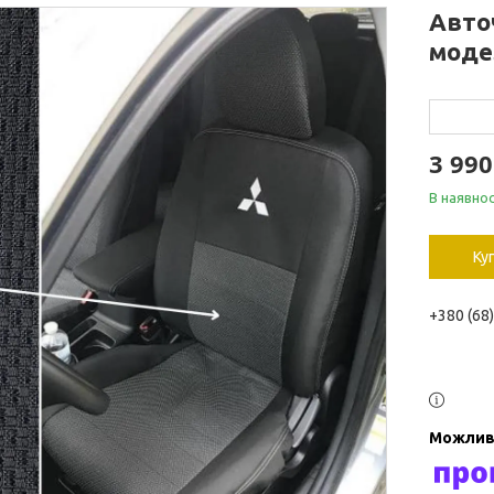
Авточ
моде
3 990
В наявнос
Ку
+380 (68