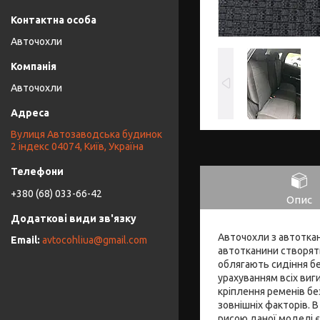
Авточохли
Авточохли
Вулиця Автозаводська будинок
2 індекс 04074, Київ, Україна
+380 (68) 033-66-42
Опис
Авточохли з автоткани
avtocohliua@gmail.com
автотканини створят
облягають сидіння бе
урахуванням всіх виги
кріплення ременів бе
зовнішніх факторів. 
рисою даної моделі є