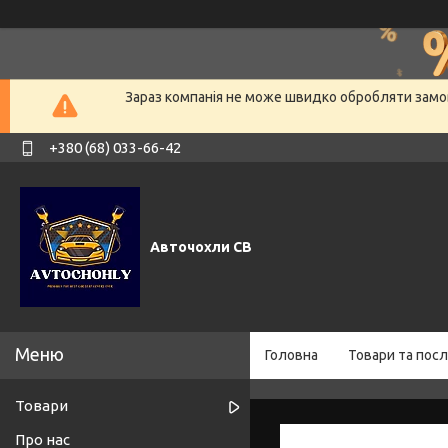
Зараз компанія не може швидко обробляти замов
+380 (68) 033-66-42
Авточохли СВ
Головна
Товари та посл
Товари
Про нас