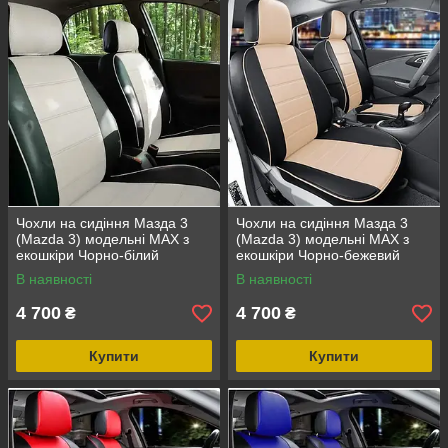
Чохли на сидіння Мазда 3
Чохли на сидіння Мазда 3
(Mazda 3) модельні MAX з
(Mazda 3) модельні MAX з
екошкіри Чорно-білий
екошкіри Чорно-бежевий
В наявності
В наявності
4 700
4 700
₴
₴
Купити
Купити