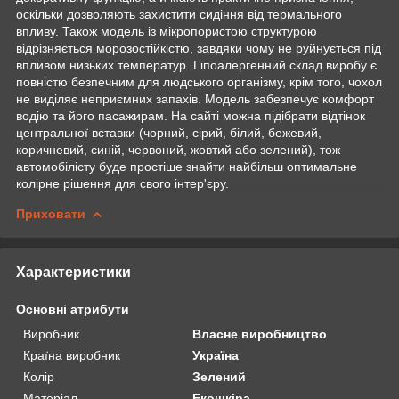
оскільки дозволяють захистити сидіння від термального
впливу. Також модель із мікропористою структурою
відрізняється морозостійкістю, завдяки чому не руйнується під
впливом низьких температур. Гіпоалергенний склад виробу є
повністю безпечним для людського організму, крім того, чохол
не виділяє неприємних запахів. Модель забезпечує комфорт
водію та його пасажирам. На сайті можна підібрати відтінок
центральної вставки (чорний, сірий, білий, бежевий,
коричневий, синій, червоний, жовтий або зелений), тож
автомобілісту буде простіше знайти найбільш оптимальне
колірне рішення для свого інтер'єру.
Приховати
Характеристики
Основні атрибути
Виробник
Власне виробництво
Країна виробник
Україна
Колір
Зелений
Матеріал
Екошкіра