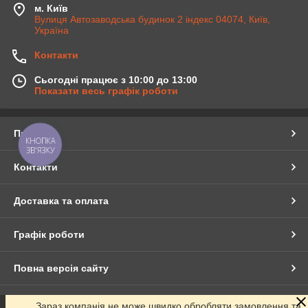
м. Київ
Вулиця Автозаводська будинок 2 індекс 04074, Київ,
Україна
Контакти
Сьогодні працює з 10:00 до 13:00
Показати весь графік роботи
Про нас
КНОПКА
ЗВ'ЯЗКУ
Контакти
Доставка та оплата
Графік роботи
Повна версія сайту
Сайт створено на маркетплейсі
Prom.ua
Зараз компанія не може швидко обробляти замовлення та