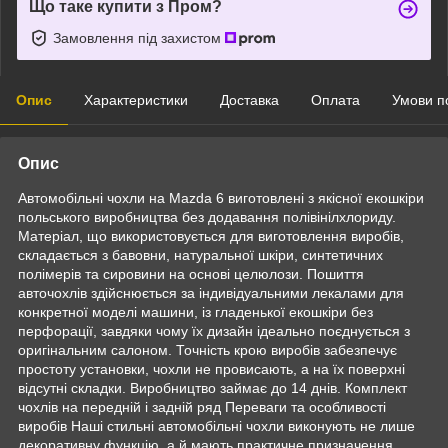
Що таке купити з Пром?
Замовлення під захистом
Опис
Характеристики
Доставка
Оплата
Умови п
Опис
Автомобільні чохли на Mazda 6 виготовлені з якісної екошкіри
польського виробництва без додавання полівінілхлориду.
Матеріал, що використовується для виготовлення виробів,
складається з бавовни, натуральної шкіри, синтетичних
полімерів та сировини на основі целюлози. Пошиття
авточохлів здійснюється за індивідуальними лекалами для
конкретної моделі машини, із гладенької екошкіри без
перфорації, завдяки чому їх дизайн ідеально поєднується з
оригінальним салоном. Точність крою виробів забезпечує
простоту установки, чохли не провисають, а на їх поверхні
відсутні складки. Виробництво займає до 14 днів. Комплект
чохлів на передній і задній ряд Переваги та особливості
виробів Наші стильні автомобільні чохли виконують не лише
декоративну функцію, а й мають практичне призначення,