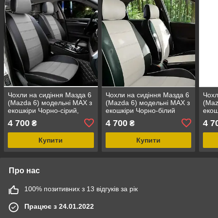
Чохли на сидіння Мазда 6
Чохли на сидіння Мазда 6
Чохл
(Mazda 6) модельні MAX з
(Mazda 6) модельні MAX з
(Maz
екошкіри Чорно-сірий,
екошкіри Чорно-білий
екош
графіт
4 700
4 700
4 7
₴
₴
Купити
Купити
Про нас
100% позитивних з 13 відгуків за рік
Працює з 24.01.2022