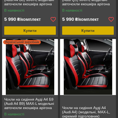
авточохли екошкіра арігона
авточохли екошкіра арігона
В наявності
В наявності
5 990
5 990
₴/комплект
₴/комплект
Купити
Купити
Український виробник
Чохли на сидіння Ауді А4 Б9
(Audi A4 B9) MAX-L модельні
авточохли екошкіра арігона
Чохли на сидіння Ауді А4
(Audi A4) (модельні, MAX-L,
В наявності
окремий підголовник)