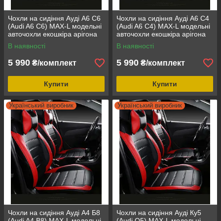
Чохли на сидіння Ауді А6 С6
Чохли на сидіння Ауді А6 С4
(Audi A6 C6) MAX-L модельні
(Audi A6 C4) MAX-L модельні
авточохли екошкіра арігона
авточохли екошкіра арігона
В наявності
В наявності
5 990
5 990
₴/комплект
₴/комплект
Купити
Купити
Український виробник
Український виробник
Чохли на сидіння Ауді А4 Б8
Чохли на сидіння Ауді Ку5
(Audi A4 B8) MAX-L модельні
(Audi Q5) MAX-L модельні