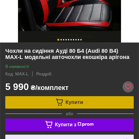
Чохли на сидіння Ауді 80 Б4 (Audi 80 B4)
MAX-L модельні авточохли екошкіра арігона
В наявності
Код: MAX-L
Роздріб
5 990
₴/комплект
Купити
або
Купити з