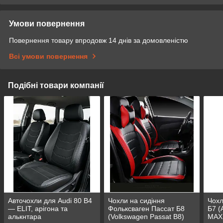
Умови повернення
Повернення товару впродовж 14 днів за домовленістю
Всі умови повернення
Подібні товари компанії
Авточохли для Audi 80 B4
Чохли на сидіння
Чохл
— ELIT, арігона та
Фольксваген Пассат Б8
Б7 (
алькнтара
(Volkswagen Passat B8)
MAX 