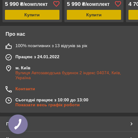
MAX-L модельні
біли
5 990
5 990
4 7
₴/комплект
₴/комплект
авточохли екошкіра
арігона
Купити
Купити
Про нас
100% позитивних з 13 відгуків за рік
Працює з 24.01.2022
м. Київ
Вулиця Автозаводська будинок 2 індекс 04074, Київ,
Україна
Контакти
Сьогодні працює з 10:00 до 13:00
Показати весь графік роботи
Про нас