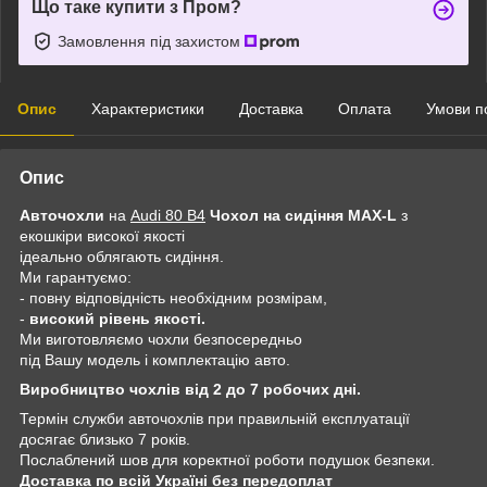
Що таке купити з Пром?
Замовлення під захистом
Опис
Характеристики
Доставка
Оплата
Умови п
Опис
Авточохли
на
Audi 80 B4
Чохол на сидіння MAX-L
з
екошкіри високої якості
ідеально облягають сидіння.
Ми гарантуємо:
- повну відповідність необхідним розмірам,
-
високий рівень якості.
Ми виготовляємо чохли безпосередньо
під Вашу модель і комплектацію авто.
Виробництво чохлів від 2 до 7 робочих дні.
Термін служби авточохлів при правильній експлуатації
досягає близько 7 років.
Послаблений шов для коректної роботи подушок безпеки.
Доставка по всій Україні без передоплат