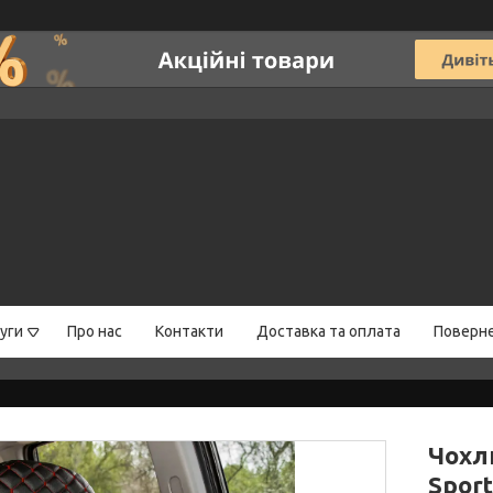
уги
Про нас
Контакти
Доставка та оплата
Поверне
Чохли
Spor