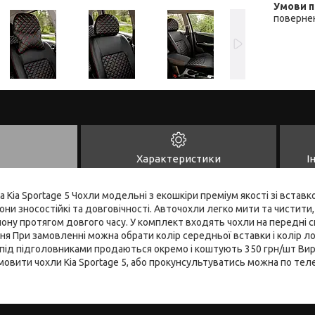
повернен
Характеристики
І
а Kia Sportage 5 Чохли модельні з екошкіри преміум якості зі встав
ни зносостійкі та довговічності. Авточохли легко мити та чистити
ону протягом довгого часу. У комплект входять чохли на передні си
ння При замовленні можна обрати колір середньої вставки і колір ло
під підголовниками продаються окремо і коштують 350 грн/шт Виро
амовити чохли Kia Sportage 5, або прокунсультуватись можна по те