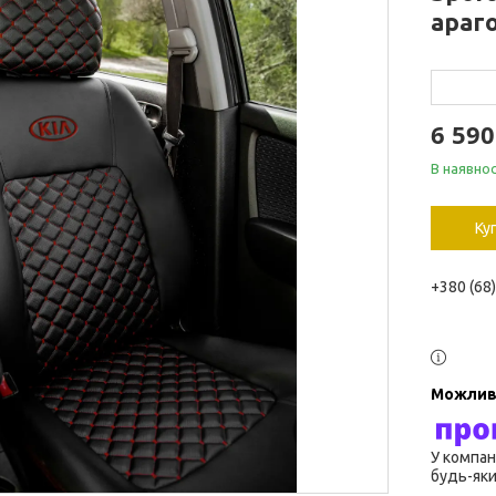
араг
6 590
В наявнос
Ку
+380 (68
У компан
будь-яки