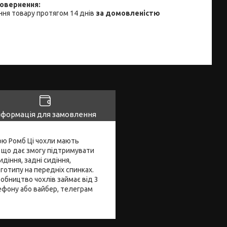
ня товару протягом 14 днів
за домовленістю
нформація для замовлення
кою Ромб Ці чохли мають
, що дає змогу підтримувати
діння, задні сидіння,
готипу на передніх спинках.
бництво чохлів займає від 3
лефону або вайбер, телеграм