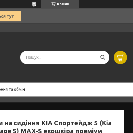
Кошик
ння та обмін
 на сидіння КІА Спортейдж 5 (Kia
tage 5) MAX-S екошкіра преміум