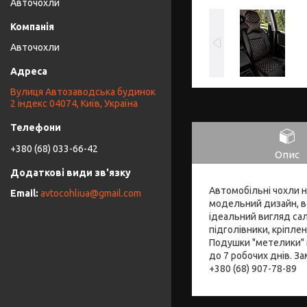
Авточохли
Авточохли
Вулиця Автозаводська будинок
2 індекс 04074, Київ, Україна
+380 (68) 033-66-42
Опис
Автомобільні чохли н
avtocohliua@gmail.com
модельний дизайн, во
ідеальний вигляд сал
підголівники, кріпле
Подушки "метелики" 
до 7 робочих днів. З
+380 (68) 907-78-89