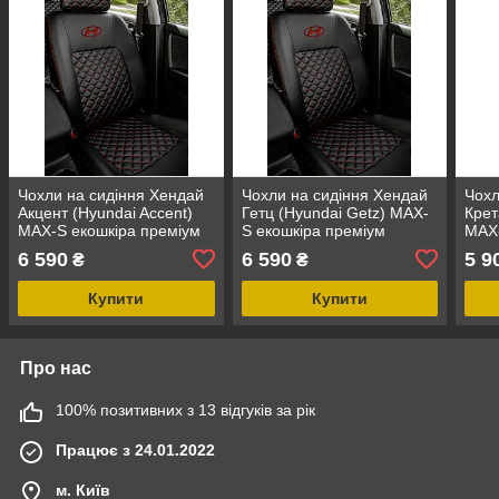
Чохли на сидіння Хендай
Чохли на сидіння Хендай
Чохл
Акцент (Hyundai Accent)
Гетц (Hyundai Getz) MAX-
Крет
MAX-S екошкіра преміум
S екошкіра преміум
MAX-
арагона
арагона
ариг
6 590
6 590
5 9
₴
₴
Купити
Купити
Про нас
100% позитивних з 13 відгуків за рік
Працює з 24.01.2022
м. Київ