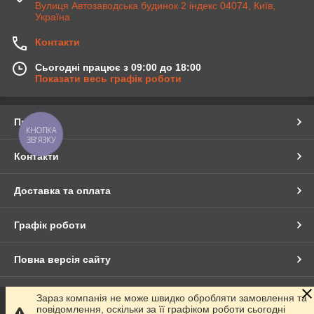
Вулиця Автозаводська будинок 2 індекс 04074, Київ,
Україна
Контакти
Сьогодні працює з 09:00 до 18:00
Показати весь графік роботи
Про нас
КНОПКА
ЗВ'ЯЗКУ
Контакти
Доставка та оплата
Графік роботи
Повна версія сайту
Сайт створено на маркетплейсі
Prom.ua
Зараз компанія не може швидко обробляти замовлення та
повідомлення, оскільки за її графіком роботи сьогодні