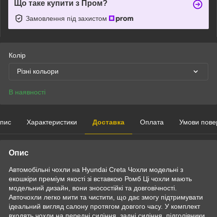
Що таке купити з Пром?
Замовлення під захистом
Колір
Різні кольори
В наявності
пис
Характеристики
Доставка
Оплата
Умови пове
Опис
Автомобільні чохли на Hyundai Creta Чохли модельні з
екошкіри преміум якості зі вставкою Ромб Ці чохли мають
модельний дизайн, вони зносостійкі та довговічності.
Авточохли легко мити та чистити, що дає змогу підтримувати
ідеальний вигляд салону протягом довгого часу. У комплект
входять чохли на передні сидіння, задні сидіння, підголівники,