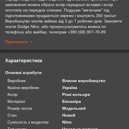
замовленні можна обрати колір середньої вставки і колір
логотипу на передніх спинках. Подушки "метелики" під
підголовниками продаються окремо і коштують 350 грн/шт
Виробництво чохлів займає від 3 до 7 робочих днів. Замовити
чохли Dodge Nitro, або прокунсультуватись можна по
телефону або вайбер, телеграм +380 (68) 907-78-89
Приховати
Характеристики
Основні атрибути
Виробник
Власне виробництво
Країна виробник
Україна
Колір
Різні кольори
Матеріал
Екошкіра
Розмір чохла
Модельний
Стан
Новий
Сумісність з моделлю
Nitro
Тип чохла
Чохол на сидіння