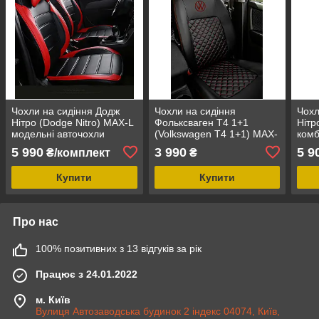
Чохли на сидіння Додж
Чохли на сидіння
Чохл
Нітро (Dodge Nitro) MAX-L
Фольксваген Т4 1+1
Нітр
модельні авточохли
(Volkswagen Т4 1+1) MAX-
комб
екошкіра аригона
S екошкіра преміум
альк
5 990
3 990
5 9
₴/комплект
₴
арагона
Купити
Купити
Про нас
100% позитивних з 13 відгуків за рік
Працює з 24.01.2022
м. Київ
Вулиця Автозаводська будинок 2 індекс 04074, Київ,