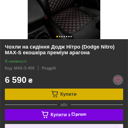
Чохли на сидіння Додж Нітро (Dodge Nitro)
MAX-S екошкіра преміум арагона
В наявності
Код: MAX-S 456
Роздріб
6 590
₴
Купити
або
Купити з