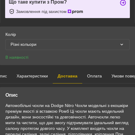
Що таке купити з Пром?
Замовлення під захистом
Колір
Різні кольори
В наявності
пис
Характеристики
Доставка
Оплата
Умови пове
Опис
Автомобільні чохли на Dodge Nitro Чохли модельні з екошкіри
преміум якості зі вставкою Ромб Ці чохли мають модельний
дизайн, вони зносостійкі та довговічності. Авточохли легко
мити та чистити, що дає змогу підтримувати ідеальний вигляд
салону протягом довгого часу. У комплект входять чохли на
передні сидіння, задні сидіння, підголівники, кріплення При