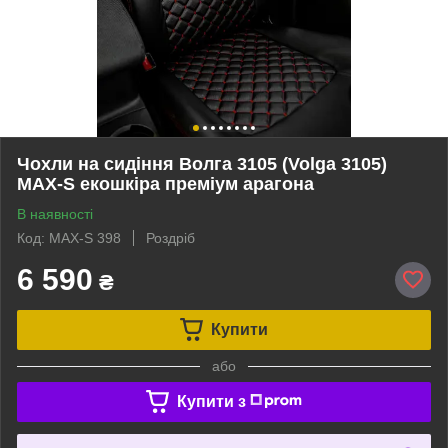
Чохли на сидіння Волга 3105 (Volga 3105)
MAX-S екошкіра преміум арагона
В наявності
Код: MAX-S 398
Роздріб
6 590
₴
Купити
або
Купити з