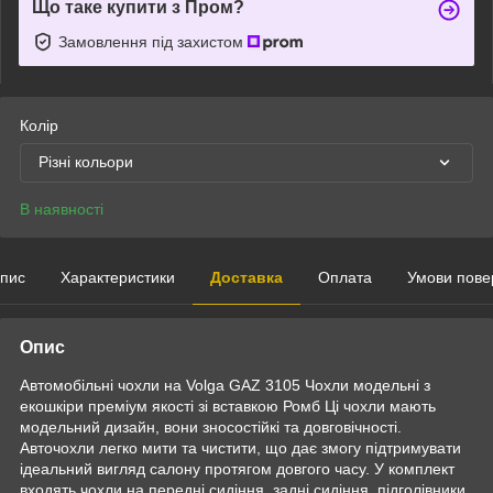
Що таке купити з Пром?
Замовлення під захистом
Колір
Різні кольори
В наявності
пис
Характеристики
Доставка
Оплата
Умови пове
Опис
Автомобільні чохли на Volga GAZ 3105 Чохли модельні з
екошкіри преміум якості зі вставкою Ромб Ці чохли мають
модельний дизайн, вони зносостійкі та довговічності.
Авточохли легко мити та чистити, що дає змогу підтримувати
ідеальний вигляд салону протягом довгого часу. У комплект
входять чохли на передні сидіння, задні сидіння, підголівники,