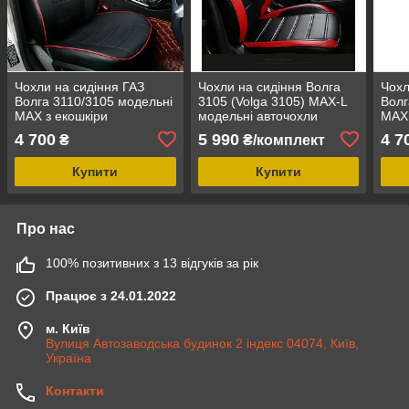
Чохли на сидіння ГАЗ
Чохли на сидіння Волга
Чохл
Волга 3110/3105 модельні
3105 (Volga 3105) MAX-L
Волг
MAX з екошкіри
модельні авточохли
MAX 
екошкіра аригона
жовт
4 700
5 990
4 7
₴
₴/комплект
Купити
Купити
Про нас
100% позитивних з 13 відгуків за рік
Працює з 24.01.2022
м. Київ
Вулиця Автозаводська будинок 2 індекс 04074, Київ,
Україна
Контакти