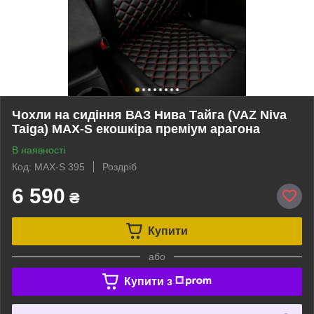
Чохли на сидіння ВАЗ Нива Тайга (VAZ Niva
Taiga) MAX-S екошкіра преміум арагона
В наявності
Код: MAX-S 395
Роздріб
6 590
₴
Купити
або
Купити з