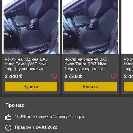
Чохли на сидіння ВАЗ
Чохли на сидіння ВАЗ
Чохл
Нива Тайга (VAZ Niva
Нива Тайга (VAZ Niva
Нива
Taiga), універсальні
Taiga), універсальні
Taig
авточохли з екошкіри в
авточохли з екошкіри в
авто
2 440
2 440
2 4
₴
₴
Україні
Україні
Укра
Купити
Купити
Про нас
100% позитивних з 13 відгуків за рік
Працює з 24.01.2022