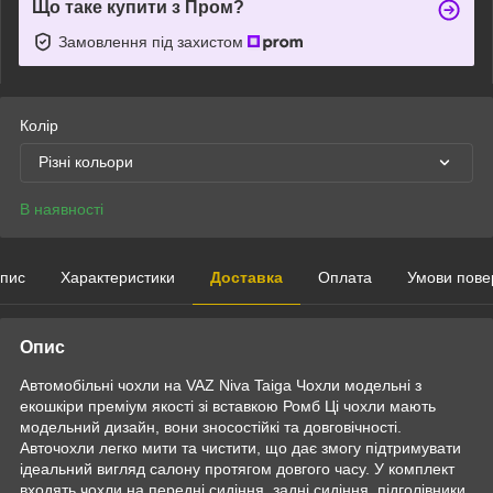
Що таке купити з Пром?
Замовлення під захистом
Колір
Різні кольори
В наявності
пис
Характеристики
Доставка
Оплата
Умови пове
Опис
Автомобільні чохли на VAZ Niva Taiga Чохли модельні з
екошкіри преміум якості зі вставкою Ромб Ці чохли мають
модельний дизайн, вони зносостійкі та довговічності.
Авточохли легко мити та чистити, що дає змогу підтримувати
ідеальний вигляд салону протягом довгого часу. У комплект
входять чохли на передні сидіння, задні сидіння, підголівники,