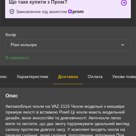
Що таке купити з Пром?
Замовлення під захистом
Колір
Різні кольори
В наявності
пис
Характеристики
Доставка
Оплата
Умови пове
Опис
Автомобільні чохли на VAZ 2115 Чохли модельні з екошкіри
преміум якості зі вставкою Ромб Ці чохли мають модельний
дизайн, вони зносостійкі та довговічності. Авточохли легко
мити та чистити, що дає змогу підтримувати ідеальний вигляд
салону протягом довгого часу. У комплект входять чохли на
передні сидіння, задні сидіння, підголівники, кріплення При