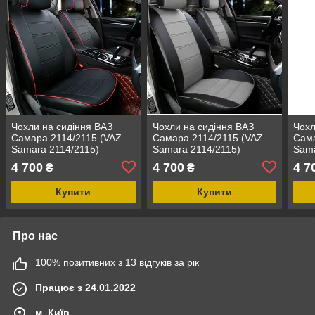
Чохли на сидіння ВАЗ
Чохли на сидіння ВАЗ
Чохл
Самара 2114/2115 (VAZ
Самара 2114/2115 (VAZ
Сама
Samara 2114/2115)
Samara 2114/2115)
Sama
модельні MAX з екошкіри
модельні MAX з екошкіри
моде
4 700
4 700
4 7
₴
₴
Чорно-сірий, графіт
Чорн
Купити
Купити
Про нас
100% позитивних з 13 відгуків за рік
Працює з 24.01.2022
м. Київ