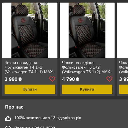
Чохли на сидіння
Чохли на сидіння
Чохл
Фольксваген Т4 1+1
Фольксваген Т6 1+2
Фоль
(Volkswagen Т4 1+1) MAX-
(Volkswagen T6 1+2) MAX-
(Vol
S екошкіра преміум
S екошкіра преміум
S ек
3 990
4 790
3 9
₴
₴
арагона
арагона
араг
Купити
Купити
Про нас
100% позитивних з 13 відгуків за рік
Працює з 24.01.2022