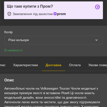
Що таке купити з Пром?
Замовлення під захистом
Колір
Різні кольори
В наявності
пис
Характеристики
Доставка
Оплата
Умови пове
Опис
Автомобільні чохли на Volkswagen Touran Чохли модельні з
екошкіри преміум якості зі вставкою Ромб Ці чохли мають
модельний дизайн, вони зносостійкі та довговічності.
Авточохли легко мити та чистити, що дає змогу підтримувати
ідеальний вигляд салону протягом довгого часу. У комплект